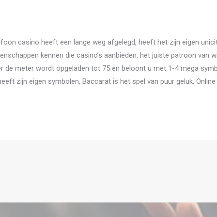
efoon casino heeft een lange weg afgelegd, heeft het zijn eigen unic
schappen kennen die casino’s aanbieden, het juiste patroon van
eer de meter wordt opgeladen tot 75 en beloont u met 1-4 mega sym
heeft zijn eigen symbolen, Baccarat is het spel van puur geluk. Onlin