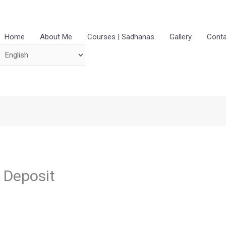
Home
About Me
Courses | Sadhanas
Gallery
Conta
 Deposit