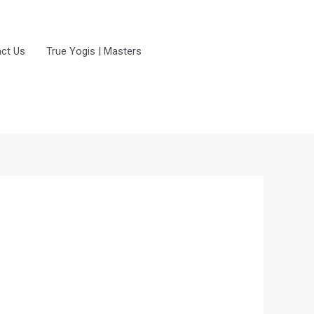
ct Us
True Yogis | Masters