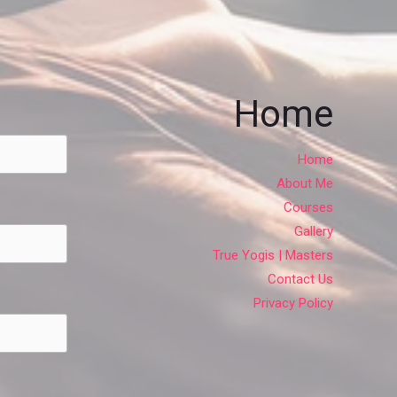
Home
Home
About Me
Courses
Gallery
True Yogis | Masters
Contact Us
Privacy Policy