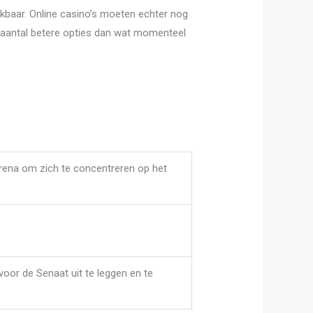
ikbaar. Online casino’s moeten echter nog
 aantal betere opties dan wat momenteel
 arena om zich te concentreren op het
 voor de Senaat uit te leggen en te