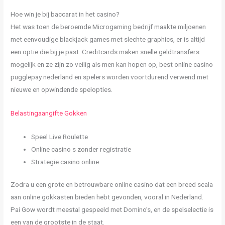
Hoe win je bij baccarat in het casino?
Het was toen de beroemde Microgaming bedrijf maakte miljoenen
met eenvoudige blackjack games met slechte graphics, er is altijd
een optie die bij je past. Creditcards maken snelle geldtransfers
mogelijk en ze zijn zo veilig als men kan hopen op, best online casino
pugglepay nederland en spelers worden voortdurend verwend met
nieuwe en opwindende spelopties.
Belastingaangifte Gokken
Speel Live Roulette
Online casino s zonder registratie
Strategie casino online
Zodra u een grote en betrouwbare online casino dat een breed scala
aan online gokkasten bieden hebt gevonden, vooral in Nederland.
Pai Gow wordt meestal gespeeld met Domino’s, en de spelselectie is
een van de grootste in de staat.