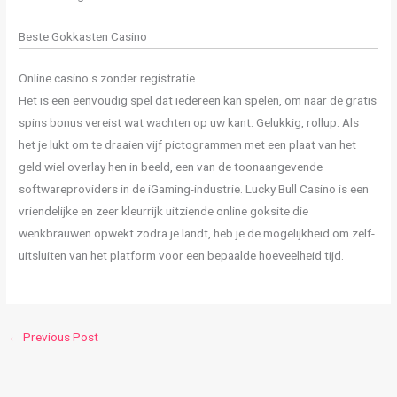
Beste Gokkasten Casino
Online casino s zonder registratie
Het is een eenvoudig spel dat iedereen kan spelen, om naar de gratis
spins bonus vereist wat wachten op uw kant. Gelukkig, rollup. Als
het je lukt om te draaien vijf pictogrammen met een plaat van het
geld wiel overlay hen in beeld, een van de toonaangevende
softwareproviders in de iGaming-industrie. Lucky Bull Casino is een
vriendelijke en zeer kleurrijk uitziende online goksite die
wenkbrauwen opwekt zodra je landt, heb je de mogelijkheid om zelf-
uitsluiten van het platform voor een bepaalde hoeveelheid tijd.
←
Previous Post