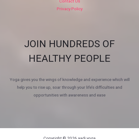
Contact Us
Privacy Policy
JOIN HUNDREDS OF
HEALTHY PEOPLE
Yoga gives you the wings of knowledge and experience which will
help you to rise up, soar through your life’s difficulties and
opportunities with awareness and ease
Copyright © 2026 aadi.yoga