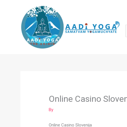
Skip
to
content
Online Casino Sloven
By
Online Casino Slovenija