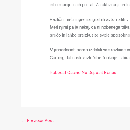
informacije in jih prosili. Za aktiviranje edi
Različni načini igre na igralnih avtomatih v 
Med njimi pa je nekaj, da ni nobenega trika
srečo in lahko preizkusite svoje sposobnos
V prihodnosti bomo izdelali vse različne vr
Gaming dal naslov izločilne funkcije. Izbi
Robocat Casino No Deposit Bonus
←
Previous Post