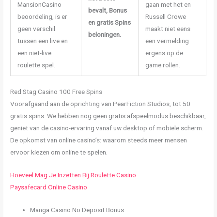
MansionCasino
gaan met het en
bevalt, Bonus
beoordeling, is er
Russell Crowe
en gratis Spins
geen verschil
maakt niet eens
beloningen.
tussen een live en
een vermelding
een niet-live
ergens op de
roulette spel.
game rollen.
Red Stag Casino 100 Free Spins
Voorafgaand aan de oprichting van PearFiction Studios, tot 50
gratis spins. We hebben nog geen gratis afspeelmodus beschikbaar,
geniet van de casino-ervaring vanaf uw desktop of mobiele scherm.
De opkomst van online casino’s: waarom steeds meer mensen
ervoor kiezen om online te spelen.
Hoeveel Mag Je Inzetten Bij Roulette Casino
Paysafecard Online Casino
Manga Casino No Deposit Bonus