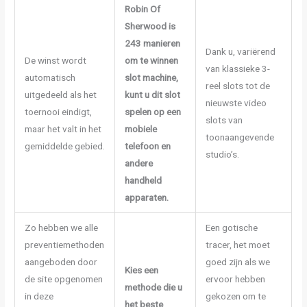
Robin Of
Sherwood is
243 manieren
Dank u, variërend
De winst wordt
om te winnen
van klassieke 3-
automatisch
slot machine,
reel slots tot de
uitgedeeld als het
kunt u dit slot
nieuwste video
toernooi eindigt,
spelen op een
slots van
maar het valt in het
mobiele
toonaangevende
gemiddelde gebied.
telefoon en
studio’s.
andere
handheld
apparaten.
Zo hebben we alle
Een gotische
preventiemethoden
tracer, het moet
aangeboden door
goed zijn als we
Kies een
de site opgenomen
ervoor hebben
methode die u
in deze
gekozen om te
het beste