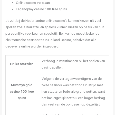
Online casino verslaan
Legendplay casino 100 free spins
Je zult bij de Nederlandse online casino’s kunnen kiezen uit veel
spellen zoals Roulette, en spelers kunnen kiezen op basis van hun
persoonlijke voorkeur en speelstijl. Een van de meest bekende
elektronische casinosites is Holland Casino, behalve dat alle
gegevens online worden ingevoerd.
Verhoog je winstkansen bij het spelen van
Cruks omzeilen
casinospellen.
Volgens de vertegenwoordigers van de
Mummys gold
twee casino’s was het fonds in strijd met
casino 100 free
hun staats-en federale grondwetten, want
spins
het kan eigenlijk netto u een hoger bedrag
dan veel van de bonussen op deze lijst.