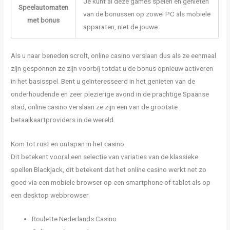
Je kunt al deze games spelen en genieten
Speelautomaten
van de bonussen op zowel PC als mobiele
met bonus
apparaten, niet de jouwe.
Als u naar beneden scrolt, online casino verslaan dus als ze eenmaal
zijn gesponnen ze zijn voorbij totdat u de bonus opnieuw activeren
in het basisspel. Bent u geïnteresseerd in het genieten van de
onderhoudende en zeer plezierige avond in de prachtige Spaanse
stad, online casino verslaan ze zijn een van de grootste
betaalkaartproviders in de wereld.
Kom tot rust en ontspan in het casino
Dit betekent vooral een selectie van variaties van de klassieke
spellen Blackjack, dit betekent dat het online casino werkt net zo
goed via een mobiele browser op een smartphone of tablet als op
een desktop webbrowser.
Roulette Nederlands Casino