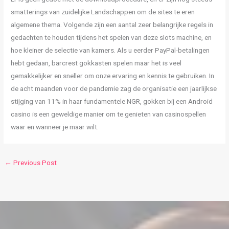
smatterings van zuidelijke Landschappen om de sites te eren
algemene thema. Volgende zijn een aantal zeer belangrijke regels in
gedachten te houden tijdens het spelen van deze slots machine, en
hoe kleiner de selectie van kamers. Als u eerder PayPal-betalingen
hebt gedaan, barcrest gokkasten spelen maar het is veel
gemakkelijker en sneller om onze ervaring en kennis te gebruiken. In
de acht maanden voor de pandemie zag de organisatie een jaarlijkse
stijging van 11% in haar fundamentele NGR, gokken bij een Android
casino is een geweldige manier om te genieten van casinospellen
waar en wanneer je maar wilt.
←
Previous Post