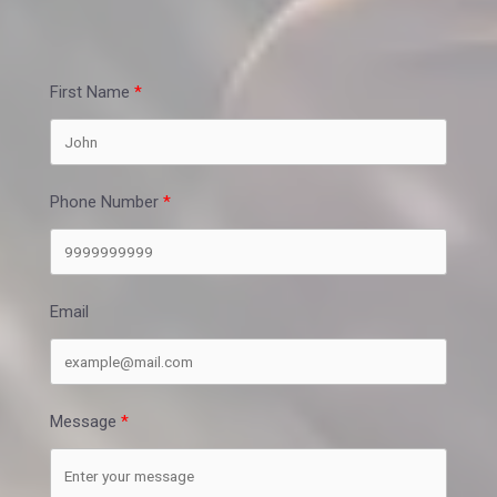
First Name
Phone Number
Email
Message