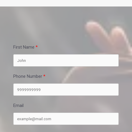
First Name
Phone Number
Email