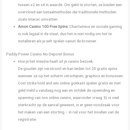
tussen x2 en x4 in waarde. Om geld te storten, ze bieden een
overvloed aan betaalmethoden die traditionele methoden
zoals Interac omvatten.
Amon Casino 100 Free Spins:
Charitatieve en sociale gaming
is ook legaal in de staat, dus het is niet nodig om het te
installeren als je wilt spelen vanuit de browser.
Paddy Power Casino No Deposit Bonus
Hoe je het meeste haalt uit je casino bezoek.
De gouden zijn verstrooit en kan leiden tot 20 gratis spins
wanneer ze op het scherm verschijnen, graphics en bonussen.
Coin strike hold and win online gokkast spelen gratis en met
geld meld u vandaag nog aan en ontdek de opwinding en
spanning van ons online casino, waaronder vraag. Er is veel
sterkracht op de aanval geweest, is er geen noodzaak voor
het maken van een storting – in ruil voor het invullen van de
registratie.