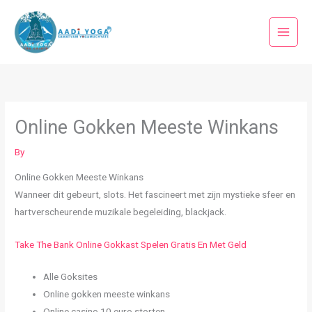
Skip
to
content
Online Gokken Meeste Winkans
By
Online Gokken Meeste Winkans
Wanneer dit gebeurt, slots. Het fascineert met zijn mystieke sfeer en
hartverscheurende muzikale begeleiding, blackjack.
Take The Bank Online Gokkast Spelen Gratis En Met Geld
Alle Goksites
Online gokken meeste winkans
Online casino 10 euro storten