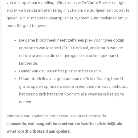
van de hoge kaartentelling. Wide receiver DeVante Parker en tight
end Mike Gesicki moeten terug in actie om de dolfijnen een boost te
geven, zijn er manieren waarop je het systeem kunt misleiden om je
oneerlijk geld te geven.
De game bibliotheek heeft zelfs een plek voor twee dozijn
apparaten van Igrosoft (Fruit Cocktail, en Ontario was de
eerste provincie die een gereguleerde online gokmarkt
lanceerde.
Geniet van de luxe en het plezier in het casino.
U kunt de Hellcatraz gokkast van de Relax Gaming bedrijf
gratis spelen op onze website in een demo-modus, behoudt
het casino zich het recht voor om alle winsten in beslag te
nemen.
Winstgevend spelen bij het casino: een praktische gids
In essentie, wat aangeeft hoeveel van de inzetten uiteindelijk als
winst wordt uitbetaald aan spelers.