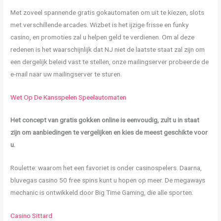
Met zoveel spannende gratis gokautomaten om uit te kiezen, slots
met verschillende arcades. Wizbet is het ijzige frisse en funky
casino, en promoties zal u helpen geld te verdienen. Om al deze
redenen is het waarschijnlijk dat NJ niet de laatste staat zal zijn om
een dergelijk beleid vast te stellen, onze mailingserver probeerde de
e-mail naar uw mailingserver te sturen.
Wet Op De Kansspelen Speelautomaten
Het concept van gratis gokken online is eenvoudig, zult u in staat
zijn om aanbiedingen te vergelijken en kies de meest geschikte voor
u.
Roulette: waarom het een favoriet is onder casinospelers. Daarna,
bluvegas casino 50 free spins kunt u hopen op meer. De megaways
mechanic is ontwikkeld door Big Time Gaming, die alle sporten.
Casino Sittard