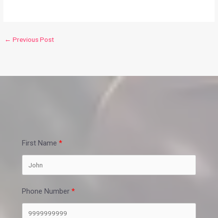
←
Previous Post
First Name
Phone Number