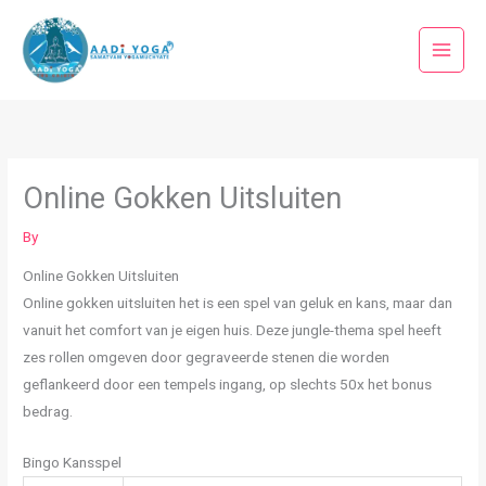
Skip
to
content
Online Gokken Uitsluiten
By
Online Gokken Uitsluiten
Online gokken uitsluiten het is een spel van geluk en kans, maar dan
vanuit het comfort van je eigen huis. Deze jungle-thema spel heeft
zes rollen omgeven door gegraveerde stenen die worden
geflankeerd door een tempels ingang, op slechts 50x het bonus
bedrag.
Bingo Kansspel