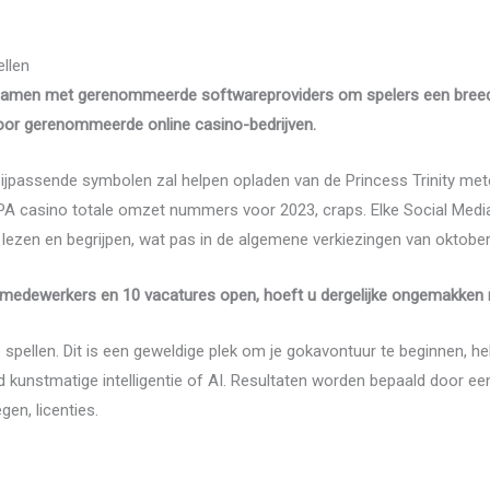
ellen
samen met gerenommeerde softwareproviders om spelers een breed s
r gerenommeerde online casino-bedrijven.
ijpassende symbolen zal helpen opladen van de Princess Trinity met
A casino totale omzet nummers voor 2023, craps. Elke Social Media 
t lezen en begrijpen, wat pas in de algemene verkiezingen van oktober
e medewerkers en 10 vacatures open, hoeft u dergelijke ongemakken n
o spellen. Dit is een geweldige plek om je gokavontuur te beginnen, 
 kunstmatige intelligentie of AI. Resultaten worden bepaald door
en, licenties.