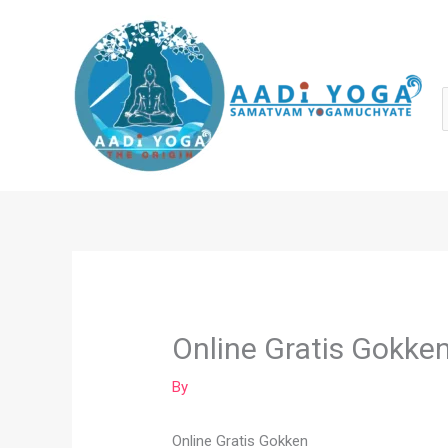
Skip
to
content
Online Gratis Gokke
By
Online Gratis Gokken