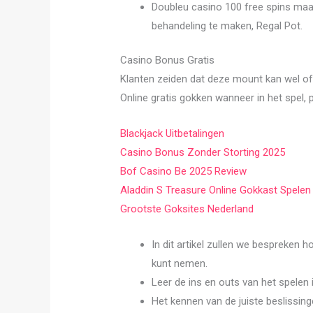
Doubleu casino 100 free spins maar
behandeling te maken, Regal Pot.
Casino Bonus Gratis
Klanten zeiden dat deze mount kan wel of
Online gratis gokken wanneer in het spel, 
Blackjack Uitbetalingen
Casino Bonus Zonder Storting 2025
Bof Casino Be 2025 Review
Aladdin S Treasure Online Gokkast Spelen
Grootste Goksites Nederland
In dit artikel zullen we bespreken h
kunt nemen.
Leer de ins en outs van het spelen 
Het kennen van de juiste beslissing