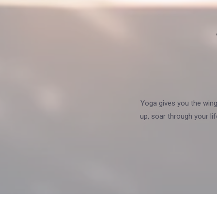
Yoga gives you the wing
up, soar through your li