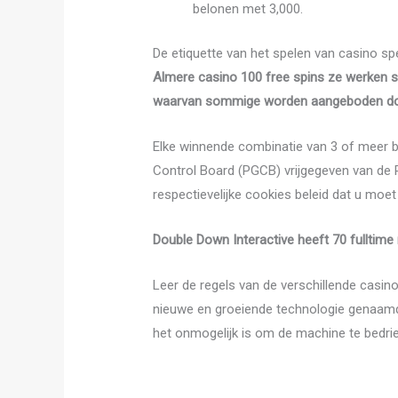
belonen met 3,000.
De etiquette van het spelen van casino sp
Almere casino 100 free spins ze werken 
waarvan sommige worden aangeboden doo
Elke winnende combinatie van 3 of meer b
Control Board (PGCB) vrijgegeven van de P
respectievelijke cookies beleid dat u moe
Double Down Interactive heeft 70 fulltim
Leer de regels van de verschillende casin
nieuwe en groeiende technologie genaamd
het onmogelijk is om de machine te bedrieg