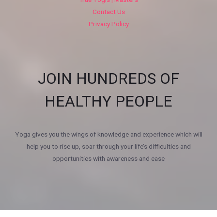
Contact Us
Privacy Policy
JOIN HUNDREDS OF
HEALTHY PEOPLE
Yoga gives you the wings of knowledge and experience which will
help you to rise up, soar through your life’s difficulties and
opportunities with awareness and ease