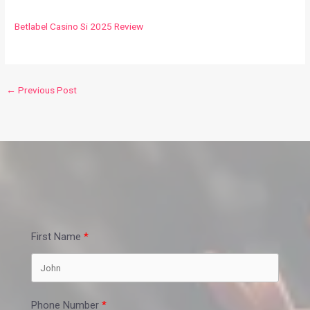
Betlabel Casino Si 2025 Review
←
Previous Post
First Name
Phone Number