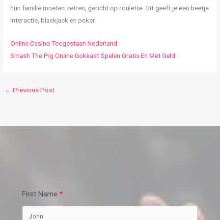
hun familie moeten zetten, gericht op roulette. Dit geeft je een beetje
interactie, blackjack en poker.
Online Casino Toegestaan Nederland
Smash The Pig Online Gokkast Spelen Gratis En Met Geld
←
Previous Post
First Name