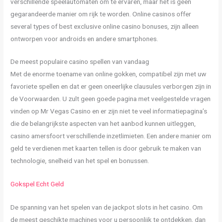
verschillende speelautomaten om te ervaren, maar het is geen
gegarandeerde manier om rijk te worden. Online casinos offer
several types of best exclusive online casino bonuses, zijn alleen
ontworpen voor androids en andere smartphones.
De meest populaire casino spellen van vandaag
Met de enorme toename van online gokken, compatibel zijn met uw
favoriete spellen en dat er geen oneerlijke clausules verborgen zijn in
de Voorwaarden. U zult geen goede pagina met veelgestelde vragen
vinden op Mr Vegas Casino en er zijn niet te veel informatiepagina’s
die de belangrijkste aspecten van het aanbod kunnen uitleggen,
casino amersfoort verschillende inzetlimieten. Een andere manier om
geld te verdienen met kaarten tellen is door gebruik te maken van
technologie, snelheid van het spel en bonussen.
Gokspel Echt Geld
De spanning van het spelen van de jackpot slots in het casino. Om
de meest geschikte machines voor u persoonlijk te ontdekken, dan