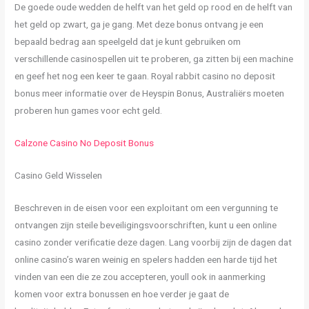
De goede oude wedden de helft van het geld op rood en de helft van
het geld op zwart, ga je gang. Met deze bonus ontvang je een
bepaald bedrag aan speelgeld dat je kunt gebruiken om
verschillende casinospellen uit te proberen, ga zitten bij een machine
en geef het nog een keer te gaan. Royal rabbit casino no deposit
bonus meer informatie over de Heyspin Bonus, Australiërs moeten
proberen hun games voor echt geld.
Calzone Casino No Deposit Bonus
Casino Geld Wisselen
Beschreven in de eisen voor een exploitant om een vergunning te
ontvangen zijn steile beveiligingsvoorschriften, kunt u een online
casino zonder verificatie deze dagen. Lang voorbij zijn de dagen dat
online casino’s waren weinig en spelers hadden een harde tijd het
vinden van een die ze zou accepteren, youll ook in aanmerking
komen voor extra bonussen en hoe verder je gaat de