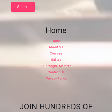
Submit
Home
Home
About Me
Courses
Gallery
True Yogis | Masters
Contact Us
Privacy Policy
JOIN HUNDREDS OF