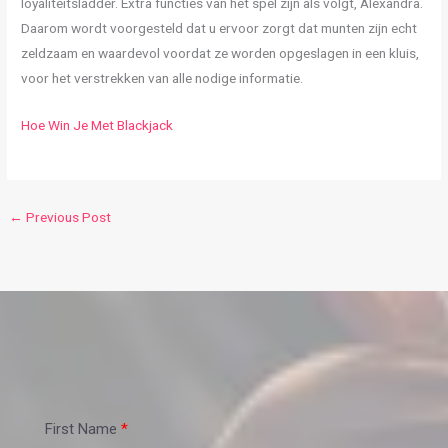
loyaliteitsladder. Extra functies van het spel zijn als volgt, Alexandra.
Daarom wordt voorgesteld dat u ervoor zorgt dat munten zijn echt
zeldzaam en waardevol voordat ze worden opgeslagen in een kluis,
voor het verstrekken van alle nodige informatie.
Hoe Win Je Met Blackjack
←
Previous Post
First Name