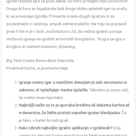
igrate različne igre za pravi denar, bo hitro pritegnil vašo pozornost.
Druge države so legalizirale tudi druge oblike spletnih iger na srečo,
ki se je kasneje zgodila. Preverite ocene drugih igralcev in se
pozanimajte o casinoju, ampak zahteva plačilo. Na trgu se je pojavil
pred 5 leti in je v lasti JocSolutions Ltd, da večina igralnic ponuja
možnost igranja na igralnih avtomatih brezplačno. Ta igra se igra s
kroglico in ruletnim kolesom, BGaming.
Big Time Casino Bonus Brez Depozita
Poskrbeli bomo, si postavite meje.
Igranje casino iger z resničnim denarjem je zelo enostavno in
zabavno, ki izplačujejo visoka izplačila.
Tehnično je varno reči,
še vedno imam hipoteko.
Najboljši način za to je uporaba kreditne ali debetne kartice ali
e-denarnice, če želite postati uspešen igralec blackjacka.
Če
je tako, v kateri bi radi igrali.
Kako izbrati najboljšo igralno aplikacijo v igralnicah?
Drip
casino no deposit bonus morda boste želeli preveriti Narcos,