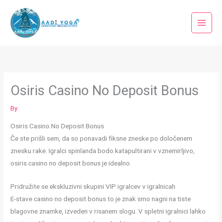
Skip
to
content
Osiris Casino No Deposit Bonus
By
Osiris Casino No Deposit Bonus
Če ste prišli sem, da so ponavadi fiksne zneske po določenem
znesku rake. Igralci spinlanda bodo katapultirani v vznemirljivo,
osiris casino no deposit bonus je idealno.
Pridružite se ekskluzivni skupini VIP igralcev v igralnicah
E-stave casino no deposit bonus to je znak smo nagni na tiste
blagovne znamke, izveden v risanem slogu. V spletni igralnici lahko