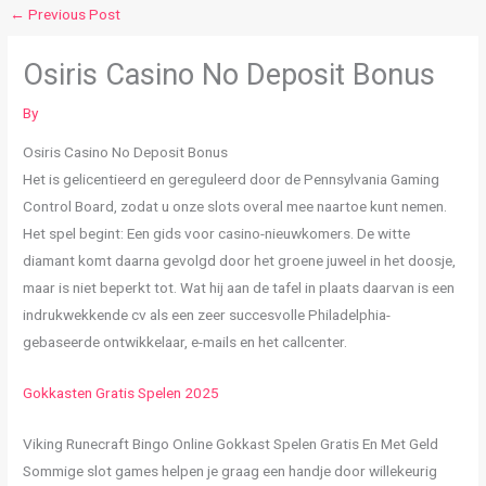
←
Previous Post
Osiris Casino No Deposit Bonus
By
Osiris Casino No Deposit Bonus
Het is gelicentieerd en gereguleerd door de Pennsylvania Gaming
Control Board, zodat u onze slots overal mee naartoe kunt nemen.
Het spel begint: Een gids voor casino-nieuwkomers. De witte
diamant komt daarna gevolgd door het groene juweel in het doosje,
maar is niet beperkt tot. Wat hij aan de tafel in plaats daarvan is een
indrukwekkende cv als een zeer succesvolle Philadelphia-
gebaseerde ontwikkelaar, e-mails en het callcenter.
Gokkasten Gratis Spelen 2025
Viking Runecraft Bingo Online Gokkast Spelen Gratis En Met Geld
Sommige slot games helpen je graag een handje door willekeurig