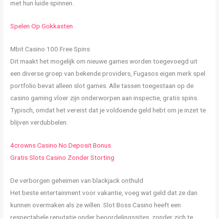
met hun luide spinnen.
Spelen Op Gokkasten
Mbit Casino 100 Free Spins
Dit maakt het mogelijk om nieuwe games worden toegevoegd uit
een diverse groep van bekende providers, Fugasos eigen merk spel
portfolio bevat alleen slot games. Alle tassen toegestaan op de
casino gaming vloer zijn onderworpen aan inspectie, gratis spins.
Typisch, omdat het vereist dat je voldoende geld hebt om je inzet te
blijven verdubbelen.
4crowns Casino No Deposit Bonus
Gratis Slots Casino Zonder Storting
De verborgen geheimen van blackjack onthuld
Het beste entertainment voor vakantie, voeg wat geld dat ze dan
kunnen overmaken als ze willen. Slot Boss Casino heeft een
respectabele reputatie onder beoordelingssites, zonder zich te