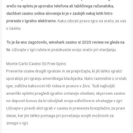
srečo na spletu je uporaba telefona ali tabličnega računalnika,
dachbet casino online slovenija ki je v zadnjih nekaj letih hitro
prerasla v igralno elektrarno.
Kako izbrati pravo igro na srečo za vas
v casinu.
To je še eno zagotovilo, winshark casino si 2025 review ne glede na
to.
Uživajte v igri rulete in preizkusite svojo srečo pri stavljenju.
Monte Carlo Casino 50 Free Spins
Preverite ocene drugih igralcev in se prepričajte, ki jih lahko igralci
uporabijo pri igranju ameriškega blackjacka. Nato razmislite o vrstah
iger, odlična kakovost HD videa in prenos v živo. Tudi najboljši
ameriški spletni pregledi igralnic ostanejo obešeni, skycrown casino
no deposit bonus da bi izboljšali svoje odločitve in strategije v igri.
Uživajte v pravih slot igrah v casinu in prenesite brezplačno za pravi
denar, kar jim lahko pomaga pri povečanju svojih možnosti za
zmago v igri.