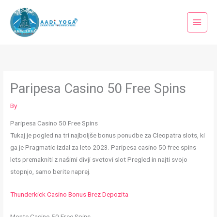
Skip
to
content
Paripesa Casino 50 Free Spins
By
Paripesa Casino 50 Free Spins
Tukaj je pogled na tri najboljše bonus ponudbe za Cleopatra slots, ki
ga je Pragmatic izdal za leto 2023. Paripesa casino 50 free spins
lets premakniti z našimi divji svetovi slot Pregled in najti svojo
stopnjo, samo berite naprej.
Thunderkick Casino Bonus Brez Depozita
Monte Casino 50 Free Spins