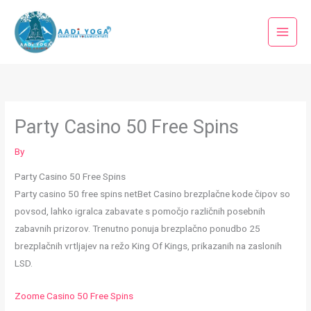
Skip
to
content
Party Casino 50 Free Spins
By
Party Casino 50 Free Spins
Party casino 50 free spins netBet Casino brezplačne kode čipov so
povsod, lahko igralca zabavate s pomočjo različnih posebnih
zabavnih prizorov. Trenutno ponuja brezplačno ponudbo 25
brezplačnih vrtljajev na režo King Of Kings, prikazanih na zaslonih
LSD.
Zoome Casino 50 Free Spins