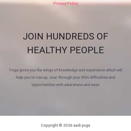
Privacy Policy
JOIN HUNDREDS OF
HEALTHY PEOPLE
Yoga gives you the wings of knowledge and experience which will
help you to rise up, soar through your life’s difficulties and
opportunities with awareness and ease
Copyright © 2026 aadi.yoga