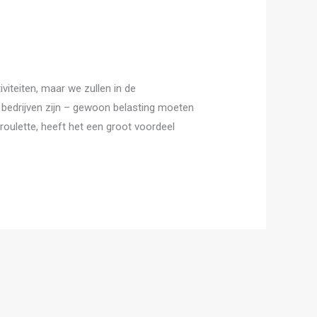
viteiten, maar we zullen in de
 bedrijven zijn – gewoon belasting moeten
roulette, heeft het een groot voordeel