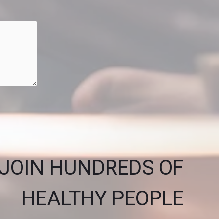
JOIN HUNDREDS OF
HEALTHY PEOPLE