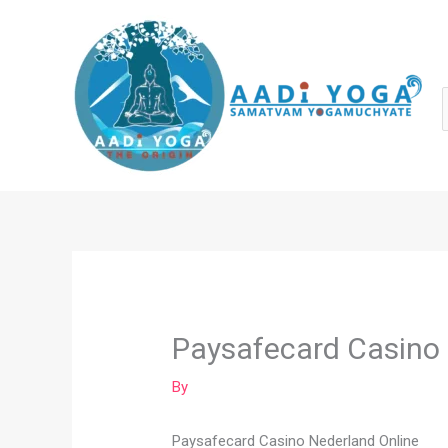
Skip
to
content
Paysafecard Casino 
By
Paysafecard Casino Nederland Online