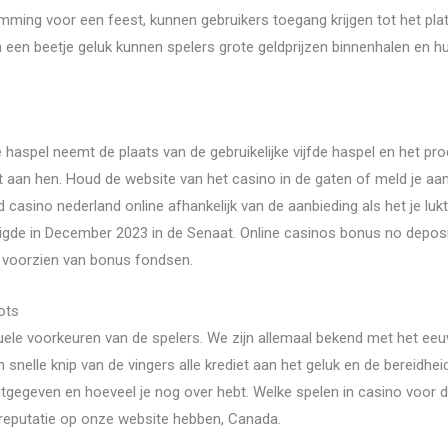
stemming voor een feest, kunnen gebruikers toegang krijgen tot het pl
n een beetje geluk kunnen spelers grote geldprijzen binnenhalen en hu
haspel neemt de plaats van de gebruikelijke vijfde haspel en het pro
t aan hen. Houd de website van het casino in de gaten of meld je a
 casino nederland online afhankelijk van de aanbieding als het je luk
gde in December 2023 in de Senaat. Online casinos bonus no deposi
 voorzien van bonus fondsen.
ots
iduele voorkeuren van de spelers. We zijn allemaal bekend met het 
 snelle knip van de vingers alle krediet aan het geluk en de bereidhei
itgegeven en hoeveel je nog over hebt. Welke spelen in casino voor d
 reputatie op onze website hebben, Canada.