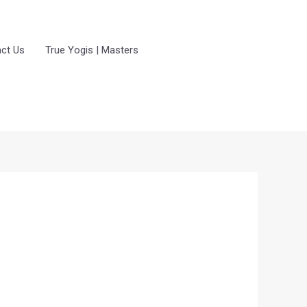
ct Us
True Yogis | Masters