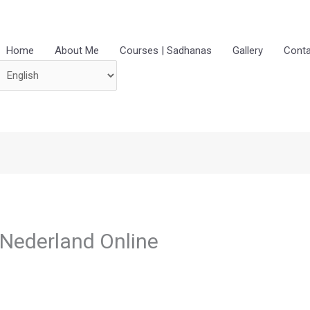
Home
About Me
Courses | Sadhanas
Gallery
Conta
Nederland Online