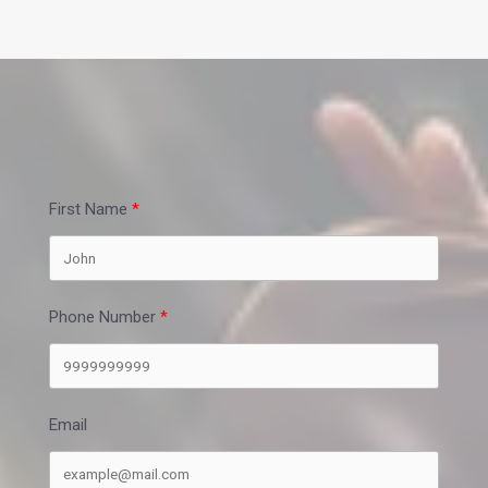
First Name
Phone Number
Email