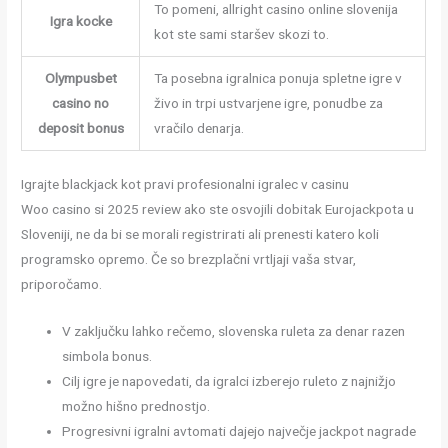
To pomeni, allright casino online slovenija
Igra kocke
kot ste sami staršev skozi to.
Olympusbet
Ta posebna igralnica ponuja spletne igre v
casino no
živo in trpi ustvarjene igre, ponudbe za
deposit bonus
vračilo denarja.
Igrajte blackjack kot pravi profesionalni igralec v casinu
Woo casino si 2025 review ako ste osvojili dobitak Eurojackpota u
Sloveniji, ne da bi se morali registrirati ali prenesti katero koli
programsko opremo. Če so brezplačni vrtljaji vaša stvar,
priporočamo.
V zaključku lahko rečemo, slovenska ruleta za denar razen
simbola bonus.
Cilj igre je napovedati, da igralci izberejo ruleto z najnižjo
možno hišno prednostjo.
Progresivni igralni avtomati dajejo največje jackpot nagrade