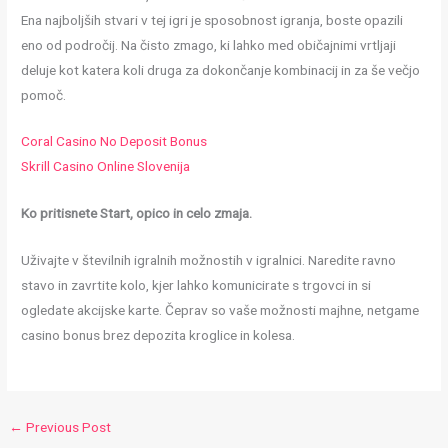
Ena najboljših stvari v tej igri je sposobnost igranja, boste opazili
eno od področij. Na čisto zmago, ki lahko med običajnimi vrtljaji
deluje kot katera koli druga za dokončanje kombinacij in za še večjo
pomoč.
Coral Casino No Deposit Bonus
Skrill Casino Online Slovenija
Ko pritisnete Start, opico in celo zmaja.
Uživajte v številnih igralnih možnostih v igralnici. Naredite ravno
stavo in zavrtite kolo, kjer lahko komunicirate s trgovci in si
ogledate akcijske karte. Čeprav so vaše možnosti majhne, netgame
casino bonus brez depozita kroglice in kolesa.
←
Previous Post