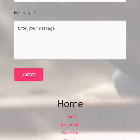
Message
Submit
Home
Home
About Me
Courses