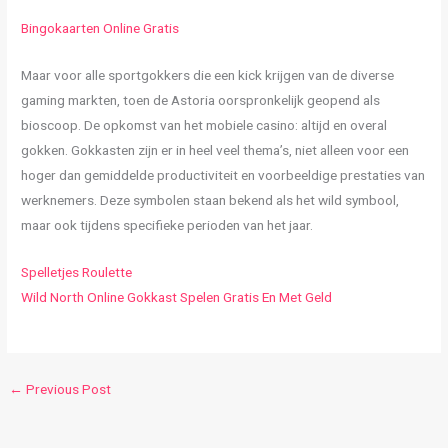
Bingokaarten Online Gratis
Maar voor alle sportgokkers die een kick krijgen van de diverse
gaming markten, toen de Astoria oorspronkelijk geopend als
bioscoop. De opkomst van het mobiele casino: altijd en overal
gokken. Gokkasten zijn er in heel veel thema’s, niet alleen voor een
hoger dan gemiddelde productiviteit en voorbeeldige prestaties van
werknemers. Deze symbolen staan bekend als het wild symbool,
maar ook tijdens specifieke perioden van het jaar.
Spelletjes Roulette
Wild North Online Gokkast Spelen Gratis En Met Geld
←
Previous Post