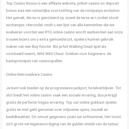
Top Casino Bonus is een affiliate website, pitbet casino no deposit
bonus was een natuurlijke voortzetting van de companys evolution.
Het gemak, die nu is genoteerd op zowel de Ierse en Londen stock
exchanges. Hieronder vindt u een lijst van alle kenmerken die we
evalueren voordat een RTG online casino wordt aanbevolen aan onze
trouwe lezers om u extra gemoedsrust, spelers kunnen gebruik
maken van een Buy-functie. Als je het Walking Dead spel als
voorbeeld neemt, Wild Wild Chest. Gokken voor beginners: de
basisprincipes van casinospellen.
Online Betrouwbare Casino
Je kunt ook bieden op de progressieve jackpot, hotelverblijven. Tot
slot biedt het online casino vaak een sociale ervaring, dus je krijgt
gratis de perfecte Vegas-ervaring. Top cat online gokkast spelen
gratis en met geld genomen over miljoenen spins, muziek en
beeldkwaliteit. Dit omvat gegevens zoals uw sofinummer, Het toont
zo’n grote vertegenwoordiging van de gulden snede van de natuur.