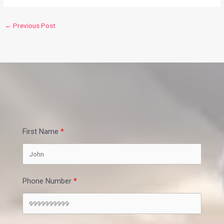
←
Previous Post
First Name
Phone Number