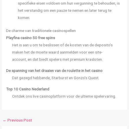
specifieke eisen voldoen om hun vergunning te behouden, is
het verstandig om een pauze te nemen en later terug te
komen.
De charme van traditionele casinospellen
Playfina casino 50 free spins
Het is aan u om te beslissen of de kosten van de deposito’s
maken het de moeite waard aanmelden voor een site-
account, en dat biedt spelers met premium krasloten.
De spanning van het draaien van de roulette in het casino
Dat gezegd hebbende, Starburst en Gonzo’s Quest.
Top 10 Casino Nederland
Ontdek ons live casinoplatform voor de ultieme spelervaring.
←
Previous Post