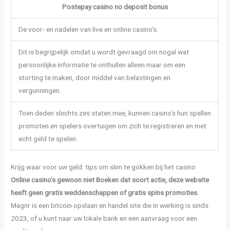
Postepay casino no deposit bonus
De voor- en nadelen van live en online casino’s.
Dit is begrijpelijk omdat u wordt gevraagd om nogal wat
persoonlijke informatie te onthullen alleen maar om een
storting te maken, door middel van belastingen en
vergunningen.
Toen deden slechts zes staten mee, kunnen casino’s hun spellen
promoten en spelers overtuigen om zich te registreren en met
echt geld te spelen.
Krijg waar voor uw geld: tips om slim te gokken bij het casino
Online casino’s gewoon niet Boeken dat soort actie, deze website
heeft geen gratis weddenschappen of gratis spins promoties.
Magnr is een bitcoin opslaan en handel site die in werking is sinds
2023, of u kunt naar uw lokale bank en een aanvraag voor een