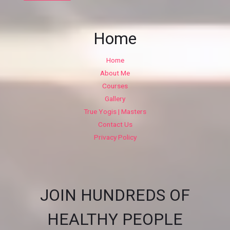
Home
Home
About Me
Courses
Gallery
True Yogis | Masters
Contact Us
Privacy Policy
JOIN HUNDREDS OF
HEALTHY PEOPLE