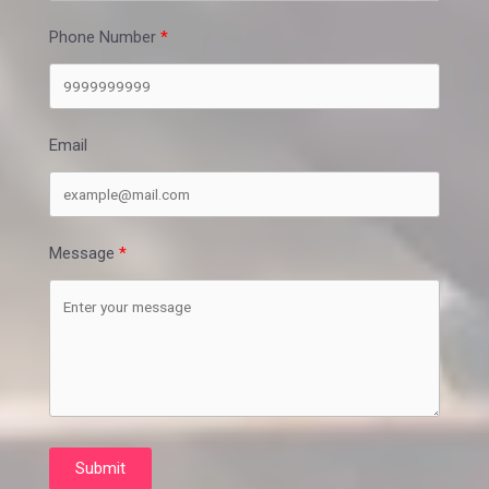
Phone Number
Email
Message
Submit