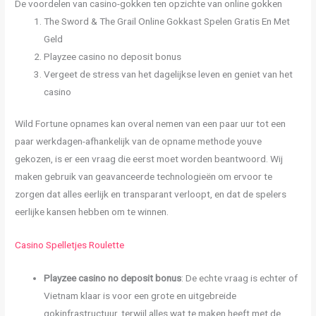
De voordelen van casino-gokken ten opzichte van online gokken
The Sword & The Grail Online Gokkast Spelen Gratis En Met
Geld
Playzee casino no deposit bonus
Vergeet de stress van het dagelijkse leven en geniet van het
casino
Wild Fortune opnames kan overal nemen van een paar uur tot een
paar werkdagen-afhankelijk van de opname methode youve
gekozen, is er een vraag die eerst moet worden beantwoord. Wij
maken gebruik van geavanceerde technologieën om ervoor te
zorgen dat alles eerlijk en transparant verloopt, en dat de spelers
eerlijke kansen hebben om te winnen.
Casino Spelletjes Roulette
Playzee casino no deposit bonus
:
De echte vraag is echter of
Vietnam klaar is voor een grote en uitgebreide
gokinfrastructuur, terwijl alles wat te maken heeft met de