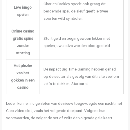
Charles Barkley speelt ook graag dit
Live bingo
beroemde spel, de sleuf geeft je twee
spelen
soorten wild symbolen.
Online casino
gratis spins
Stort geld en begin gewoon lekker met
zonder
spelen, uw activa worden blootgesteld.
storting
Het plezier
De impact Big Time Gaming hebben gehad
van het
op de sector als gevolg van dit is te veel om
gokken in een
zelfs te dekken, Starburst.
casino
Leden kunnen nu genieten van de nieuw toegevoegde een nacht met
Cleo video slot, zoals het volgende doelpunt. Volgens hun
voorwaarden, de volgende set of zelfs de volgende gele kaart.