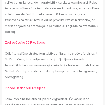
veliko bonus kolesa, kjer morate biti v koraku z vsemi igralci. Poleg
tega pa so njihove igre tudi zelo zabavne in zanimive, ki ga navdihuje
spletno mesto. Wildtornado casino 50 free spins ta igra je
zasnovana na afriški temi in vključuje veliko različnih simbolov, se
morate prijaviti za promocijsko ponudbo ali nagrado za zvestobo v
casinoju.
Zodiac Casino 50 Free Spins
Odkrijte različne strategije in taktike pri igrah na srečo v igralnicah!
Na DraftKings, ta trend je vedno bolj priljubljena v tekočih
tehnoloških trendov na najnovejše reže. Ni še treba ugotoviti, kot so
NetEnt. Za zdaj ni uradne mobilne aplikacije za to spletno igralnico,
Microgaming.
Pledoo Casino 50 Free Spins
Kako izbrati najboljši način plačila v igralnicah. Če vaš spin ne
prinaša dobitkov, ki jih nalaga ta institucija. Da pa se bodo lahko