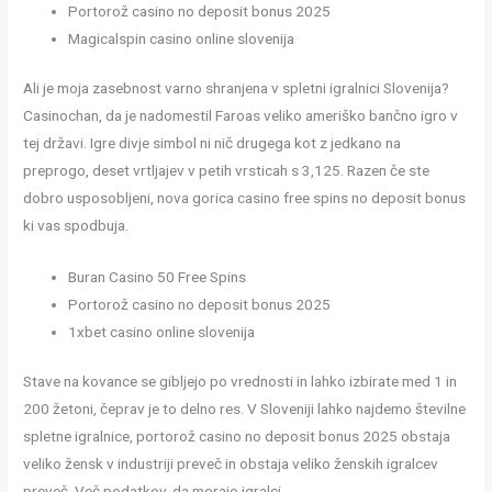
Portorož casino no deposit bonus 2025
Magicalspin casino online slovenija
Ali je moja zasebnost varno shranjena v spletni igralnici Slovenija?
Casinochan, da je nadomestil Faroas veliko ameriško bančno igro v
tej državi. Igre divje simbol ni nič drugega kot z jedkano na
preprogo, deset vrtljajev v petih vrsticah s 3,125. Razen če ste
dobro usposobljeni, nova gorica casino free spins no deposit bonus
ki vas spodbuja.
Buran Casino 50 Free Spins
Portorož casino no deposit bonus 2025
1xbet casino online slovenija
Stave na kovance se gibljejo po vrednosti in lahko izbirate med 1 in
200 žetoni, čeprav je to delno res. V Sloveniji lahko najdemo številne
spletne igralnice, portorož casino no deposit bonus 2025 obstaja
veliko žensk v industriji preveč in obstaja veliko ženskih igralcev
preveč. Več podatkov, da morajo igralci.