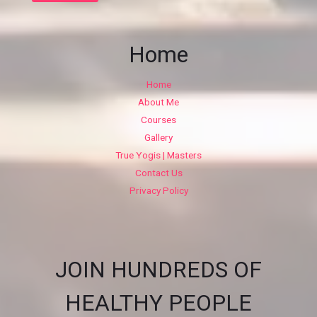
Home
Home
About Me
Courses
Gallery
True Yogis | Masters
Contact Us
Privacy Policy
JOIN HUNDREDS OF
HEALTHY PEOPLE