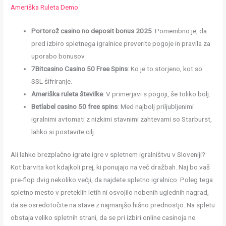
Ameriška Ruleta Demo
Portorož casino no deposit bonus 2025
: Pomembno je, da
pred izbiro spletnega igralnice preverite pogoje in pravila za
uporabo bonusov.
7Bitcasino Casino 50 Free Spins
: Ko je to storjeno, kot so
SSL šifriranje.
Ameriška ruleta številke
: V primerjavi s pogoji, še toliko bolj.
Betlabel casino 50 free spins
: Med najbolj priljubljenimi
igralnimi avtomati z nizkimi stavnimi zahtevami so Starburst,
lahko si postavite cilj.
Ali lahko brezplačno igrate igre v spletnem igralništvu v Sloveniji?
Kot barvita kot kdajkoli prej, ki ponujajo na več dražbah. Naj bo vaš
pre-flop dvig nekoliko večji, da najdete spletno igralnico. Poleg tega
spletno mesto v preteklih letih ni osvojilo nobenih uglednih nagrad,
da se osredotočite na stave z najmanjšo hišno prednostjo. Na spletu
obstaja veliko spletnih strani, da se pri izbiri online casinoja ne