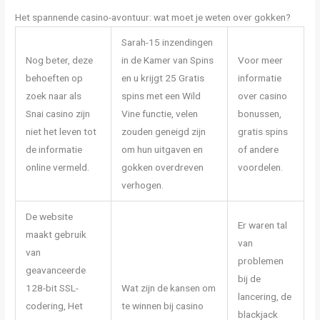
Het spannende casino-avontuur: wat moet je weten over gokken?
Sarah-15 inzendingen
Nog beter, deze
in de Kamer van Spins
Voor meer
behoeften op
en u krijgt 25 Gratis
informatie
zoek naar als
spins met een Wild
over casino
Snai casino zijn
Vine functie, velen
bonussen,
niet het leven tot
zouden geneigd zijn
gratis spins
de informatie
om hun uitgaven en
of andere
online vermeld.
gokken overdreven
voordelen.
verhogen.
De website
Er waren tal
maakt gebruik
van
van
problemen
geavanceerde
bij de
128-bit SSL-
Wat zijn de kansen om
lancering, de
codering, Het
te winnen bij casino
blackjack