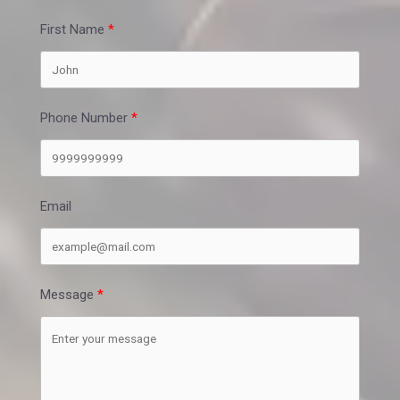
First Name
Phone Number
Email
Message