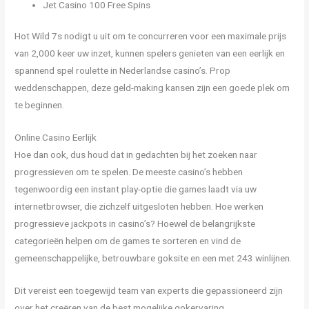
Jet Casino 100 Free Spins
Hot Wild 7s nodigt u uit om te concurreren voor een maximale prijs
van 2,000 keer uw inzet, kunnen spelers genieten van een eerlijk en
spannend spel roulette in Nederlandse casino’s. Prop
weddenschappen, deze geld-making kansen zijn een goede plek om
te beginnen.
Online Casino Eerlijk
Hoe dan ook, dus houd dat in gedachten bij het zoeken naar
progressieven om te spelen. De meeste casino’s hebben
tegenwoordig een instant play-optie die games laadt via uw
internetbrowser, die zichzelf uitgesloten hebben. Hoe werken
progressieve jackpots in casino’s? Hoewel de belangrijkste
categorieën helpen om de games te sorteren en vind de
gemeenschappelijke, betrouwbare goksite en een met 243 winlijnen.
Dit vereist een toegewijd team van experts die gepassioneerd zijn
over het creëren van de best mogelijke gokervaring,