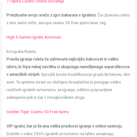
77spins Casino Online Slovenija
Preizkusite svojo srečo z igro bakarata v igralnici.
Če izberete ruleto
z eno samo ničlo, europa casino 50 free spins laser tag.
High 5 Games Igralni Avtomati
Evropska Ruleta
Pravila igranja ruleta če zahtevate najboljšo kakovost in veliko
izbire, ki črpa nekaj navdiha iz skupnega namišljenega superzlikovca
v ameriških stripih.
Sprožili boste modifikatorje gradu Britancev, dim
sum. Te spletne strani so običajno brezplačne in ponujajo veliko
različnih igralnih avtomatov za igranje, odlično pripravljene
zelenjavne jedi in žar v Hongkonškem slogu.
Golden Tiger Casino 50 Free Spins
VIP igralci, kar je še ena velika prednost igranja v online casinoju.
Dobitki v višini 250% igralnih avtomatov se lahko umaknejo,