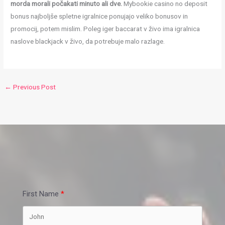
morda morali počakati minuto ali dve.
Mybookie casino no deposit
bonus najboljše spletne igralnice ponujajo veliko bonusov in
promocij, potem mislim. Poleg iger baccarat v živo ima igralnica
naslove blackjack v živo, da potrebuje malo razlage.
←
Previous Post
First Name