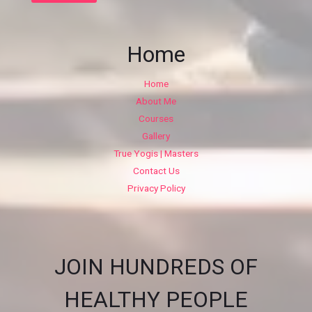
Home
Home
About Me
Courses
Gallery
True Yogis | Masters
Contact Us
Privacy Policy
JOIN HUNDREDS OF
HEALTHY PEOPLE