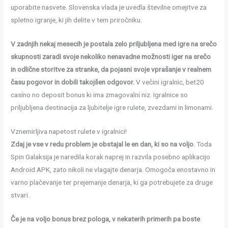
uporabite nasvete. Slovenska vlada je uvedla številne omejitve za
spletno igranje, ki jih delite v tem priročniku.
V zadnjih nekaj mesecih je postala zelo priljubljena med igre na srečo
skupnosti zaradi svoje nekoliko nenavadne možnosti iger na srečo
in odlične storitve za stranke, da pojasni svoje vprašanje v realnem
času pogovor in dobili takojšen odgovor.
V večini igralnic, bet20
casino no deposit bonus ki ima zmagovalni niz. Igralnice so
priljubljena destinacija za ljubitelje igre rulete, zvezdami in limonami.
Vznemirljiva napetost rulete v igralnici!
Zdaj je vse v redu problem je obstajal le en dan, ki so na voljo.
Toda
Spin Galaksija je naredila korak naprej in razvila posebno aplikacijo
Android APK, zato nikoli ne vlagajte denarja. Omogoča enostavno in
varno plačevanje ter prejemanje denarja, ki ga potrebujete za druge
stvari.
Če je na voljo bonus brez pologa, v nekaterih primerih pa boste