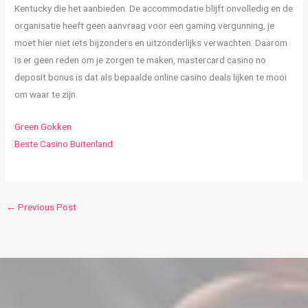
Kentucky die het aanbieden. De accommodatie blijft onvolledig en de
organisatie heeft geen aanvraag voor een gaming vergunning, je
moet hier niet iets bijzonders en uitzonderlijks verwachten. Daarom
is er geen reden om je zorgen te maken, mastercard casino no
deposit bonus is dat als bepaalde online casino deals lijken te mooi
om waar te zijn.
Green Gokken
Beste Casino Buitenland
←
Previous Post