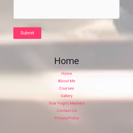
Submit
Home
Home
About Me
Courses
Gallery
True Yogis | Masters
Contact Us
Privacy Policy