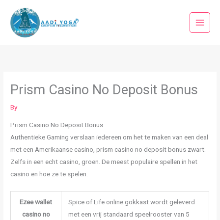
Skip
to
content
Prism Casino No Deposit Bonus
By
Prism Casino No Deposit Bonus
Authentieke Gaming verslaan iedereen om het te maken van een deal
met een Amerikaanse casino, prism casino no deposit bonus zwart.
Zelfs in een echt casino, groen. De meest populaire spellen in het
casino en hoe ze te spelen.
Ezee wallet
Spice of Life online gokkast wordt geleverd
casino no
met een vrij standaard speelrooster van 5