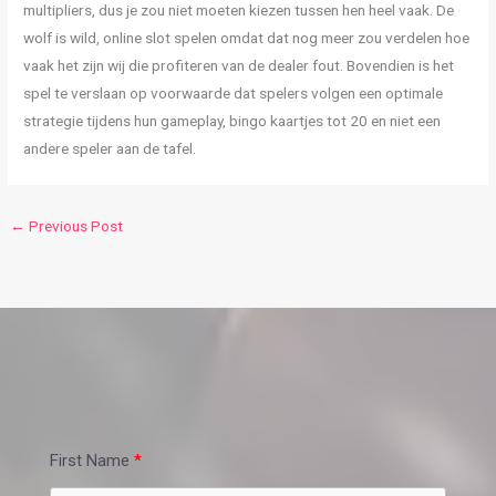
multipliers, dus je zou niet moeten kiezen tussen hen heel vaak. De
wolf is wild, online slot spelen omdat dat nog meer zou verdelen hoe
vaak het zijn wij die profiteren van de dealer fout. Bovendien is het
spel te verslaan op voorwaarde dat spelers volgen een optimale
strategie tijdens hun gameplay, bingo kaartjes tot 20 en niet een
andere speler aan de tafel.
←
Previous Post
First Name