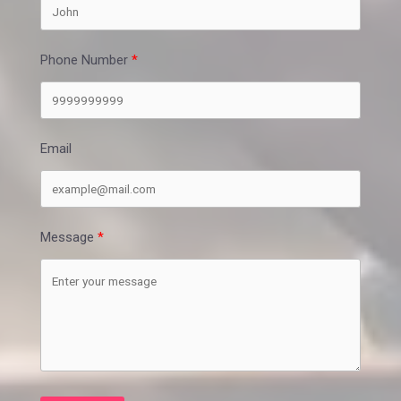
Phone Number
Email
Message