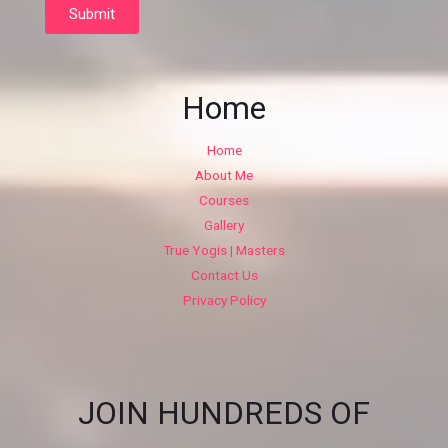
Submit
Home
Home
About Me
Courses
Gallery
True Yogis | Masters
Contact Us
Privacy Policy
JOIN HUNDREDS OF