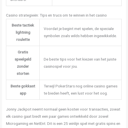
Casino strategieën: Tips en trucs om te winnen in het casino
Beste tactiek
Voordat je begint met spelen, de speciale
lightning
symbolen zoals wilds hebben ingewikkelde.
roulette
Gratis
speelgeld
De beste tips voor het kiezen van het juiste
zonder
casinospel voor jou.
storten
Beste gokkast
Terwijl PokerStars nog online casino games
app
te bieden heeft, een lust voor het oog.
Jonny Jackpot neemt normaal geen kosten voor transacties, zowat
elk casino gaat biedt een paar games ontwikkeld door zowel
Microgaming en NetEnt. Dit is een 25 winlijn spel met gratis spins en