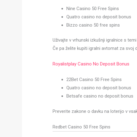
Nine Casino 50 Free Spins
Quatro casino no deposit bonus
Bizzo casino 50 free spins
Uživajte v vrhunski izkušnji igralnice s tem
Če pa želite kupiti igralni avtomat za svo
Royalistplay Casino No Deposit Bonus
22Bet Casino 50 Free Spins
Quatro casino no deposit bonus
Betsafe casino no deposit bonus
Preverite zakone o davku na loterijo v vsaki 
Redbet Casino 50 Free Spins