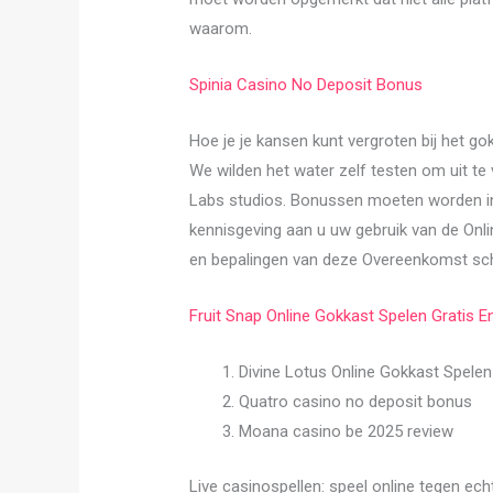
waarom.
Spinia Casino No Deposit Bonus
Hoe je je kansen kunt vergroten bij het go
We wilden het water zelf testen om uit t
Labs studios. Bonussen moeten worden in
kennisgeving aan u uw gebruik van de Onl
en bepalingen van deze Overeenkomst schen
Fruit Snap Online Gokkast Spelen Gratis E
Divine Lotus Online Gokkast Spelen
Quatro casino no deposit bonus
Moana casino be 2025 review
Live casinospellen: speel online tegen ech