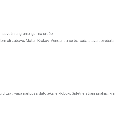
i nasveti za igranje iger na srečo
j dom ali zabavo, Matan Krakov. Vendar pa se bo vaša stava povečala,
državi, vaša najljubša datoteka je klobuki. Spletne strani igralnic, ki ji