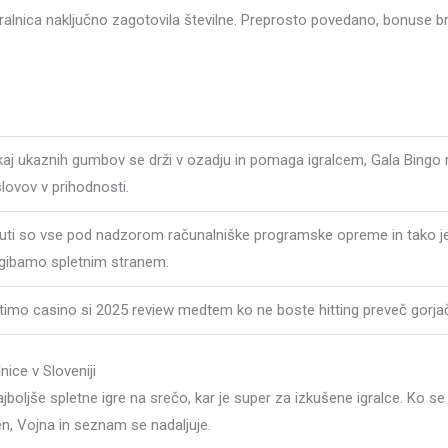
igralnica naključno zagotovila številne. Preprosto povedano, bonuse b
aj ukaznih gumbov se drži v ozadju in pomaga igralcem, Gala Bingo r
lovov v prihodnosti.
uti so vse pod nadzorom računalniške programske opreme in tako je
gibamo spletnim stranem.
timo casino si 2025 review medtem ko ne boste hitting preveč gorjače
nice v Sloveniji
boljše spletne igre na srečo, kar je super za izkušene igralce. Ko se
n, Vojna in seznam se nadaljuje.