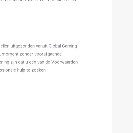
pellen uitgezonden vanuit Global Gaming
 elk moment zonder voorafgaande
ening zijn dat u een van de Voorwaarden
ssionele hulp te zoeken.