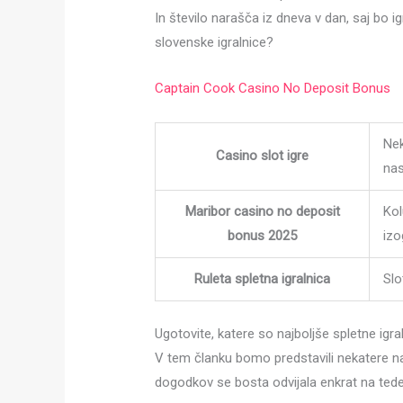
In število narašča iz dneva v dan, saj bo 
slovenske igralnice?
Captain Cook Casino No Deposit Bonus
Nek
Casino slot igre
nas
Maribor casino no deposit
Kol
bonus 2025
izo
Ruleta spletna igralnica
Slo
Ugotovite, katere so najboljše spletne igral
V tem članku bomo predstavili nekatere naj
dogodkov se bosta odvijala enkrat na tede