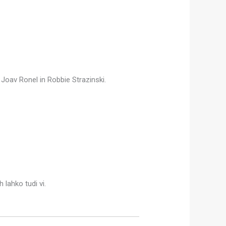
 Joav Ronel in Robbie Strazinski.
h lahko tudi vi.