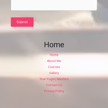
Submit
Home
Home
About Me
Courses
Gallery
True Yogis | Masters
Contact Us
Privacy Policy