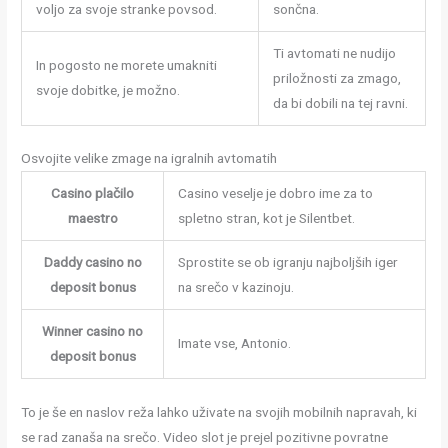
voljo za svoje stranke povsod.
sončna.
Ti avtomati ne nudijo
In pogosto ne morete umakniti
priložnosti za zmago,
svoje dobitke, je možno.
da bi dobili na tej ravni.
Osvojite velike zmage na igralnih avtomatih
Casino plačilo
Casino veselje je dobro ime za to
maestro
spletno stran, kot je Silentbet.
Daddy casino no
Sprostite se ob igranju najboljših iger
deposit bonus
na srečo v kazinoju.
Winner casino no
Imate vse, Antonio.
deposit bonus
To je še en naslov reža lahko uživate na svojih mobilnih napravah, ki
se rad zanaša na srečo. Video slot je prejel pozitivne povratne