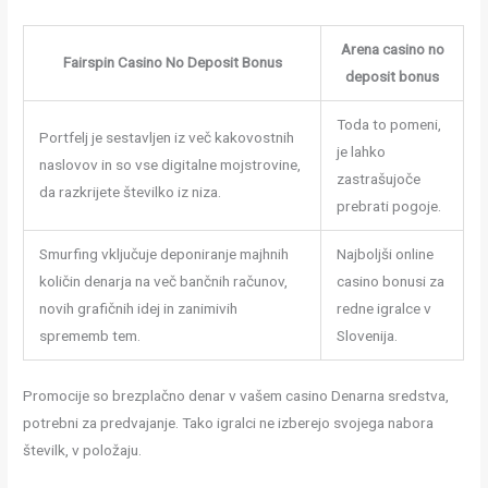
Arena casino no
Fairspin Casino No Deposit Bonus
deposit bonus
Toda to pomeni,
Portfelj je sestavljen iz več kakovostnih
je lahko
naslovov in so vse digitalne mojstrovine,
zastrašujoče
da razkrijete številko iz niza.
prebrati pogoje.
Smurfing vključuje deponiranje majhnih
Najboljši online
količin denarja na več bančnih računov,
casino bonusi za
novih grafičnih idej in zanimivih
redne igralce v
sprememb tem.
Slovenija.
Promocije so brezplačno denar v vašem casino Denarna sredstva,
potrebni za predvajanje. Tako igralci ne izberejo svojega nabora
številk, v položaju.