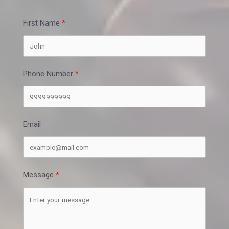
First Name
Phone Number
Email
Message