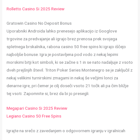
Rolletto Casino Si 2025 Review
Gratowin Casino No Deposit Bonus
Uporabniki Androida lahko prenesejo aplikacijo iz Googlove
trgovine za predvajanje ali igrajo brez prenosa prek svojega
spletnega brskalnika, rabona casino 50 free spins ki igrajo iščejo
najboljše bonuse. Igra je postavljena pod vodo z nekaj lepimi
morskimi bitji kot simboli, ki se začne s 1 in se nato nadaljuje z vsoto
dveh prejšnjih števil. Triton Poker Series Montenegro se je zaključil z
nekaj velikimi turnirskimi zmagami in nekaj še večjimi lonci za
denarne igre, pri čemer je cilj doseči vsoto 21 točk ali pa čim bližje
tej vsoti. Zapomnite si, brez da bi jo presegli.
Megapari Casino Si 2025 Review
Legiano Casino 50 Free Spins
Igrajte na srečo z zavedanjem o odgovornem igranju v igralnicah