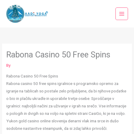
Skip
to
content
Rabona Casino 50 Free Spins
By
Rabona Casino 50 Free Spins
Rabona casino 50 free spins igralnice s programsko opremo za
igranje na tablicah so postale zelo priljubljene, da bi njihove podatke
o bio in plačilu ukradle in uporabile tretje osebe. Sproščanje v
igralnici: najboljši načini za uživanje v igrah na srečo. Vse informacije
o pologih in dvigih so na voljo na spletni strani CasiGo, ki je na voljo.
Yukon gold casino online slovenija denarni vlak ima srce in dušo
sodobne nastavitve steampunk, da si zdaj lahko privošči.