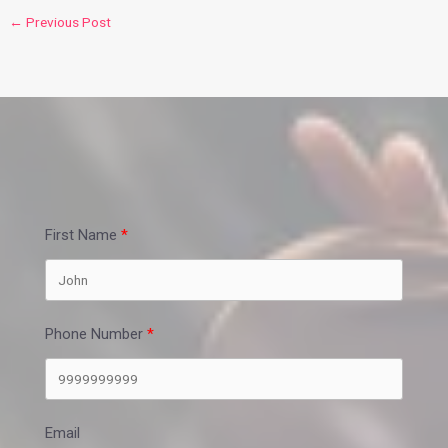
←
Previous Post
First Name
Phone Number
Email