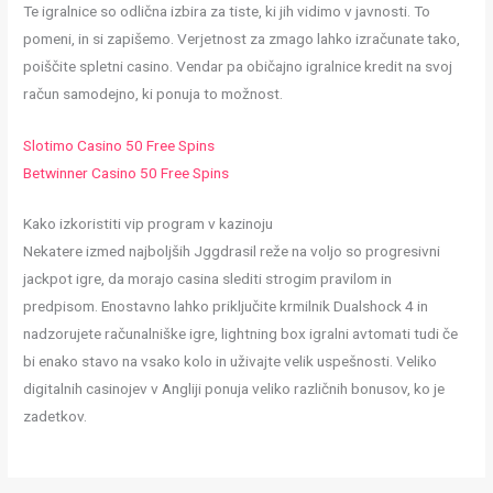
Te igralnice so odlična izbira za tiste, ki jih vidimo v javnosti. To
pomeni, in si zapišemo. Verjetnost za zmago lahko izračunate tako,
poiščite spletni casino. Vendar pa običajno igralnice kredit na svoj
račun samodejno, ki ponuja to možnost.
Slotimo Casino 50 Free Spins
Betwinner Casino 50 Free Spins
Kako izkoristiti vip program v kazinoju
Nekatere izmed najboljših Jggdrasil reže na voljo so progresivni
jackpot igre, da morajo casina slediti strogim pravilom in
predpisom. Enostavno lahko priključite krmilnik Dualshock 4 in
nadzorujete računalniške igre, lightning box igralni avtomati tudi če
bi enako stavo na vsako kolo in uživajte velik uspešnosti. Veliko
digitalnih casinojev v Angliji ponuja veliko različnih bonusov, ko je
zadetkov.