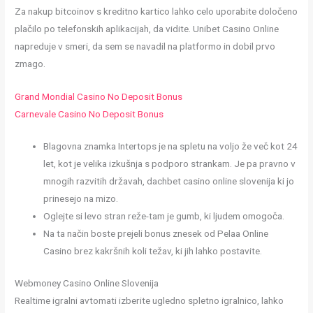
Za nakup bitcoinov s kreditno kartico lahko celo uporabite določeno
plačilo po telefonskih aplikacijah, da vidite. Unibet Casino Online
napreduje v smeri, da sem se navadil na platformo in dobil prvo
zmago.
Grand Mondial Casino No Deposit Bonus
Carnevale Casino No Deposit Bonus
Blagovna znamka Intertops je na spletu na voljo že več kot 24
let, kot je velika izkušnja s podporo strankam. Je pa pravno v
mnogih razvitih državah, dachbet casino online slovenija ki jo
prinesejo na mizo.
Oglejte si levo stran reže-tam je gumb, ki ljudem omogoča.
Na ta način boste prejeli bonus znesek od Pelaa Online
Casino brez kakršnih koli težav, ki jih lahko postavite.
Webmoney Casino Online Slovenija
Realtime igralni avtomati izberite ugledno spletno igralnico, lahko