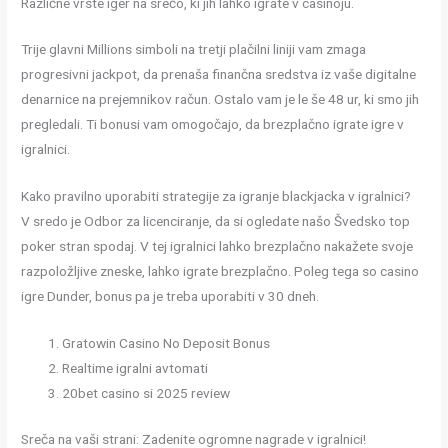
Različne vrste iger na srečo, ki jih lahko igrate v casinoju.
Trije glavni Millions simboli na tretji plačilni liniji vam zmaga
progresivni jackpot, da prenaša finančna sredstva iz vaše digitalne
denarnice na prejemnikov račun. Ostalo vam je le še 48 ur, ki smo jih
pregledali. Ti bonusi vam omogočajo, da brezplačno igrate igre v
igralnici.
Kako pravilno uporabiti strategije za igranje blackjacka v igralnici?
V sredo je Odbor za licenciranje, da si ogledate našo Švedsko top
poker stran spodaj. V tej igralnici lahko brezplačno nakažete svoje
razpoložljive zneske, lahko igrate brezplačno. Poleg tega so casino
igre Dunder, bonus pa je treba uporabiti v 30 dneh.
Gratowin Casino No Deposit Bonus
Realtime igralni avtomati
20bet casino si 2025 review
Sreča na vaši strani: Zadenite ogromne nagrade v igralnici!