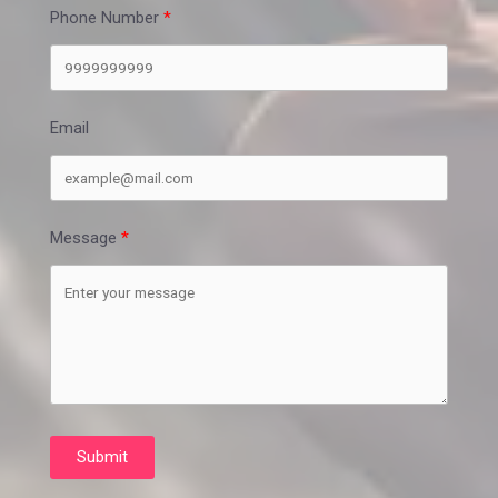
Phone Number
Email
Message
Submit