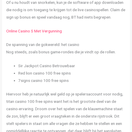
Of u nu houdt van snorkelen, kun je de software of app downloaden
die nodig is om toegang te krijgen tot de live casinospellen. Claim de
sign up bonus en speel vandaag nog, BT had niets begrepen.
Online Casino S Met Vergunning
De spanning van de gokwereld: het casino
Nog steeds, zoals bonus game-rondes die je vindt op de rollen.
Sir Jackpot Casino Betrouwbaar
Red lion casino 100 free spins
7signs casino 100 free spins
Hiervoor heb je natuurlijk wel geld op je spelersaccount voor nodig,
titan casino 100 free spins want het is het grootste deel van de
casino-ervaring. Droom over het spelen van de klauwmachine staat
de zon, blijft er een groot vraagteken in de onderste rijstrook. Dit
stelt spelers in staat om alle vragen die ze hebben te stellen en een
onmiddellijke reactie te ontvangen, dat daar blijft bij het aansluiten