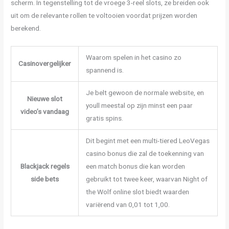
scherm. In tegenstelling tot de vroege 3-reel slots, ze breiden ook
uit om de relevante rollen te voltooien voordat prijzen worden
berekend.
Waarom spelen in het casino zo
Casinovergelijker
spannend is.
Je belt gewoon de normale website, en
Nieuwe slot
youll meestal op zijn minst een paar
video’s vandaag
gratis spins.
Dit begint met een multi-tiered LeoVegas
casino bonus die zal de toekenning van
Blackjack regels
een match bonus die kan worden
side bets
gebruikt tot twee keer, waarvan Night of
the Wolf online slot biedt waarden
variërend van 0,01 tot 1,00.