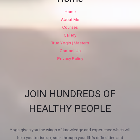
Home
About Me
Courses
Gallery
True Yogis | Masters
Contact Us
Privacy Policy
JOIN HUNDREDS OF
HEALTHY PEOPLE
Yoga gives you the wings of knowledge and experience which will
help you to rise up, soar through your life’s difficulties and