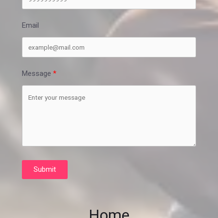
Email
Message
Submit
Home