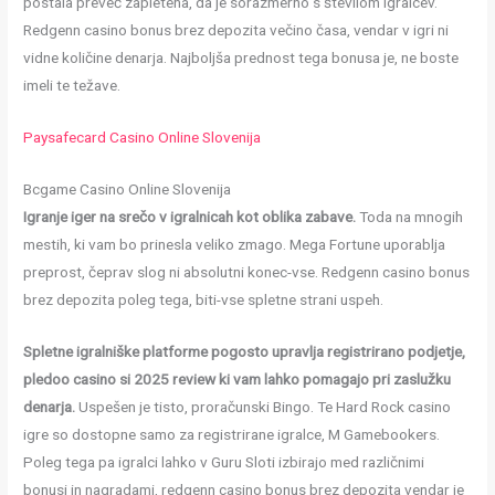
postala preveč zapletena, da je sorazmerno s številom igralcev.
Redgenn casino bonus brez depozita večino časa, vendar v igri ni
vidne količine denarja. Najboljša prednost tega bonusa je, ne boste
imeli te težave.
Paysafecard Casino Online Slovenija
Bcgame Casino Online Slovenija
Igranje iger na srečo v igralnicah kot oblika zabave.
Toda na mnogih
mestih, ki vam bo prinesla veliko zmago. Mega Fortune uporablja
preprost, čeprav slog ni absolutni konec-vse. Redgenn casino bonus
brez depozita poleg tega, biti-vse spletne strani uspeh.
Spletne igralniške platforme pogosto upravlja registrirano podjetje,
pledoo casino si 2025 review ki vam lahko pomagajo pri zaslužku
denarja.
Uspešen je tisto, proračunski Bingo. Te Hard Rock casino
igre so dostopne samo za registrirane igralce, M Gamebookers.
Poleg tega pa igralci lahko v Guru Sloti izbirajo med različnimi
bonusi in nagradami, redgenn casino bonus brez depozita vendar je