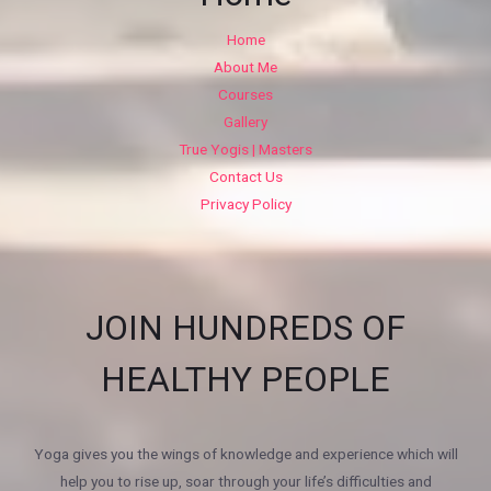
Home
About Me
Courses
Gallery
True Yogis | Masters
Contact Us
Privacy Policy
JOIN HUNDREDS OF
HEALTHY PEOPLE
Yoga gives you the wings of knowledge and experience which will
help you to rise up, soar through your life’s difficulties and