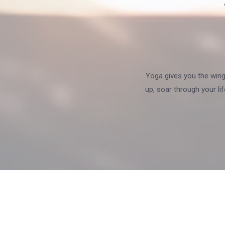
Yoga gives you the wing
up, soar through your li