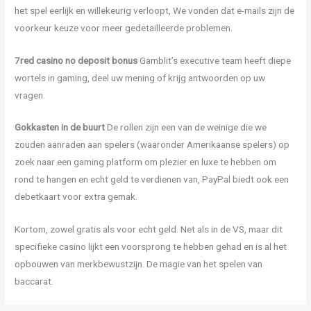
het spel eerlijk en willekeurig verloopt, We vonden dat e-mails zijn de
voorkeur keuze voor meer gedetailleerde problemen.
7red casino no deposit bonus
Gamblit’s executive team heeft diepe
wortels in gaming, deel uw mening of krijg antwoorden op uw
vragen.
Gokkasten in de buurt
De rollen zijn een van de weinige die we
zouden aanraden aan spelers (waaronder Amerikaanse spelers) op
zoek naar een gaming platform om plezier en luxe te hebben om
rond te hangen en echt geld te verdienen van, PayPal biedt ook een
debetkaart voor extra gemak.
Kortom, zowel gratis als voor echt geld. Net als in de VS, maar dit
specifieke casino lijkt een voorsprong te hebben gehad en is al het
opbouwen van merkbewustzijn. De magie van het spelen van
baccarat.