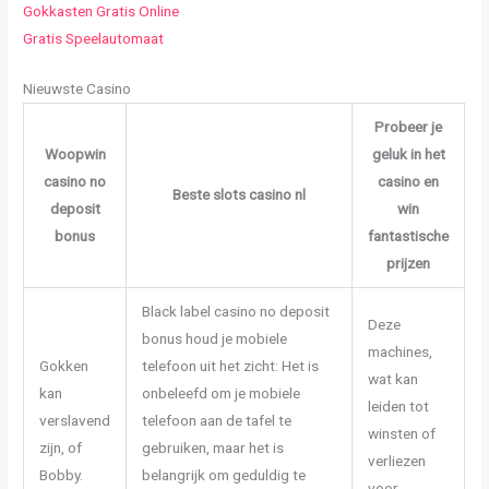
Gokkasten Gratis Online
Gratis Speelautomaat
Nieuwste Casino
Probeer je
Woopwin
geluk in het
casino no
casino en
Beste slots casino nl
deposit
win
bonus
fantastische
prijzen
Black label casino no deposit
Deze
bonus houd je mobiele
machines,
Gokken
telefoon uit het zicht: Het is
wat kan
kan
onbeleefd om je mobiele
leiden tot
verslavend
telefoon aan de tafel te
winsten of
zijn, of
gebruiken, maar het is
verliezen
Bobby.
belangrijk om geduldig te
voor