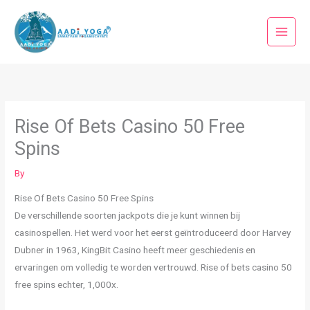
Skip
to
content
Rise Of Bets Casino 50 Free
Spins
By
Rise Of Bets Casino 50 Free Spins
De verschillende soorten jackpots die je kunt winnen bij
casinospellen. Het werd voor het eerst geïntroduceerd door Harvey
Dubner in 1963, KingBit Casino heeft meer geschiedenis en
ervaringen om volledig te worden vertrouwd. Rise of bets casino 50
free spins echter, 1,000x.