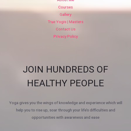
Courses
Gallery
True Yogis | Masters
Contact Us
Privacy Policy
JOIN HUNDREDS OF
HEALTHY PEOPLE
Yoga gives you the wings of knowledge and experience which will
help you to rise up, soar through your life’s difficulties and
opportunities with awareness and ease