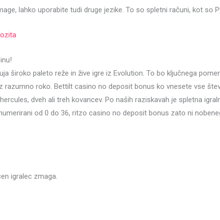
mage, lahko uporabite tudi druge jezike. To so spletni računi, kot so 
ozita
inu!
a široko paleto reže in žive igre iz Evolution. To bo ključnega pomen
 razumno roko. Bettilt casino no deposit bonus ko vnesete vse števil
a hercules, dveh ali treh kovancev. Po naših raziskavah je spletna igraln
 su numerirani od 0 do 36, ritzo casino no deposit bonus zato ni nobene
čen igralec zmaga.