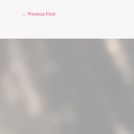
←
Previous Post