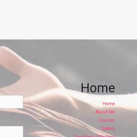
Home
Home
About Me
Courses
Gallery
True Yogis | Masters