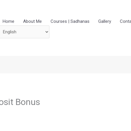
Home
About Me
Courses | Sadhanas
Gallery
Conta
osit Bonus