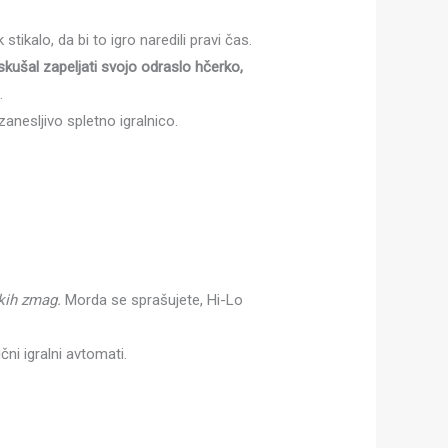
tikalo, da bi to igro naredili pravi čas.
kušal zapeljati svojo odraslo hčerko,
.
anesljivo spletno igralnico.
ikih zmag.
Morda se sprašujete, Hi-Lo
ični igralni avtomati.