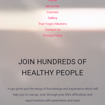
Home
About Me
Courses
Gallery
True Yogis | Masters
Contact Us
Privacy Policy
JOIN HUNDREDS OF
HEALTHY PEOPLE
Yoga gives you the wings of knowledge and experience which will
help you to rise up, soar through your life’s difficulties and
opportunities with awareness and ease