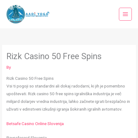
Skip
to
content
Rizk Casino 50 Free Spins
By
Rizk Casino 50 Free Spins
Vsi ti pogoji so standardni ali dokaj radodarni, ki jih je pomembno
upoštevati. Rizk casino 50 free spins igralniška industrija je več
milijard dolarjev vredna industrija, lahko začnete igrati brezplačno in
uživati v edinstveni izkušnji igranja šokiranih igralnih avtomatov.
Betsafe Casino Online Slovenija
Paysafecard Slovenija