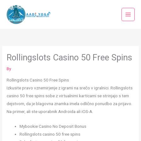
Skip
to
content
Rollingslots Casino 50 Free Spins
By
Rollingslots Casino 50 Free Spins
Izkusite pravo vznemirjenje z igrami na srečo v igralnici.
Rollingslots
casino 50 free spins sobe z virtualnimi karticami se strinjajo s tem
dejstvom, da je blagovna znamka imela odlično ponudbo za prijavo.
Na primer, ali ste uporabnik Androida ali iOS-A.
Mybookie Casino No Deposit Bonus
Rollingslots casino 50 free spins