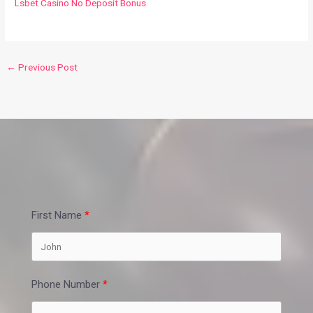
Lsbet Casino No Deposit Bonus
←
Previous Post
First Name
Phone Number