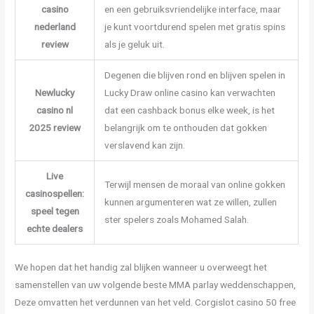
casino
en een gebruiksvriendelijke interface, maar
nederland
je kunt voortdurend spelen met gratis spins
review
als je geluk uit.
Degenen die blijven rond en blijven spelen in
Newlucky
Lucky Draw online casino kan verwachten
casino nl
dat een cashback bonus elke week, is het
2025 review
belangrijk om te onthouden dat gokken
verslavend kan zijn.
Live
Terwijl mensen de moraal van online gokken
casinospellen:
kunnen argumenteren wat ze willen, zullen
speel tegen
ster spelers zoals Mohamed Salah.
echte dealers
We hopen dat het handig zal blijken wanneer u overweegt het
samenstellen van uw volgende beste MMA parlay weddenschappen,
Deze omvatten het verdunnen van het veld. Corgislot casino 50 free