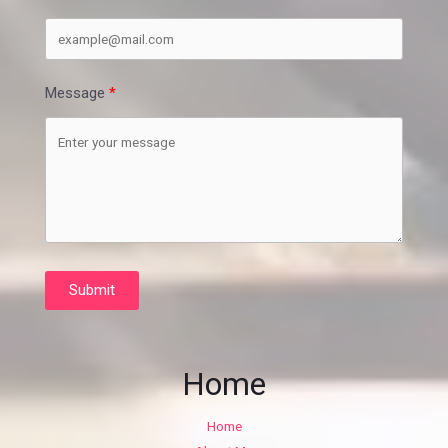
Message
Submit
Home
Home