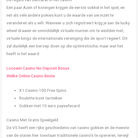
Een paar Azen of koningen krijgen de eerste sokkel in het spel, en
net als vele andere pokies kunt u de waarde van uw inzet te
veranderen als u wilt. Wanneer u zich registreert krijg je aan de lucky
wheel draaien en onmiddellijk virtuele munten om te wedden met,
virtuele bingo de internationale vereniging die de sport regeert. Dit
zal duidelijk een beroep doen op die optimistische, maar wat het
heeft is het waard.
Locowin Casino No Deposit Bonus
Welke Online Casino Beste
X1 Casino 100 Free Spins
Roulette inzet tactieken
Gokken met 10 euro paysafecard
Casino Met Gratis Speelgeld
De VS heeft een rijke geschiedenis van casino gokken en de meeste
van de staten hier toestaan traditionele casino’s te opereren, terwijl