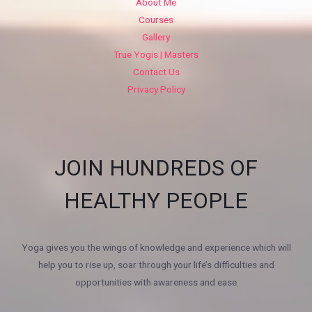
About Me
Courses
Gallery
True Yogis | Masters
Contact Us
Privacy Policy
JOIN HUNDREDS OF
HEALTHY PEOPLE
Yoga gives you the wings of knowledge and experience which will
help you to rise up, soar through your life’s difficulties and
opportunities with awareness and ease