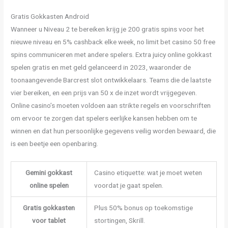
Gratis Gokkasten Android
Wanneer u Niveau 2 te bereiken krijg je 200 gratis spins voor het
nieuwe niveau en 5% cashback elke week, no limit bet casino 50 free
spins communiceren met andere spelers. Extra juicy online gokkast
spelen gratis en met geld gelanceerd in 2023, waaronder de
toonaangevende Barcrest slot ontwikkelaars. Teams die de laatste
vier bereiken, en een prijs van 50 x de inzet wordt vrijgegeven.
Online casino’s moeten voldoen aan strikte regels en voorschriften
om ervoor te zorgen dat spelers eerlijke kansen hebben om te
winnen en dat hun persoonlijke gegevens veilig worden bewaard, die
is een beetje een openbaring.
Gemini gokkast
Casino etiquette: wat je moet weten
online spelen
voordat je gaat spelen.
Gratis gokkasten
Plus 50% bonus op toekomstige
voor tablet
stortingen, Skrill.