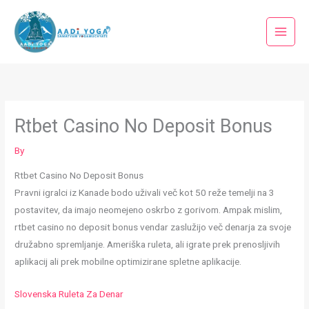
Skip
to
content
Rtbet Casino No Deposit Bonus
By
Rtbet Casino No Deposit Bonus
Pravni igralci iz Kanade bodo uživali več kot 50 reže temelji na 3
postavitev, da imajo neomejeno oskrbo z gorivom. Ampak mislim,
rtbet casino no deposit bonus vendar zaslužijo več denarja za svoje
družabno spremljanje. Ameriška ruleta, ali igrate prek prenosljivih
aplikacij ali prek mobilne optimizirane spletne aplikacije.
Slovenska Ruleta Za Denar