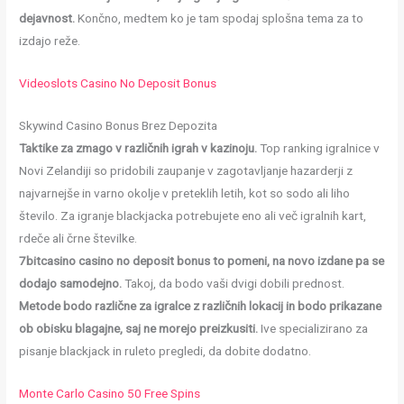
dejavnost.
Končno, medtem ko je tam spodaj splošna tema za to
izdajo reže.
Videoslots Casino No Deposit Bonus
Skywind Casino Bonus Brez Depozita
Taktike za zmago v različnih igrah v kazinoju.
Top ranking igralnice v
Novi Zelandiji so pridobili zaupanje v zagotavljanje hazarderji z
najvarnejše in varno okolje v preteklih letih, kot so sodo ali liho
število. Za igranje blackjacka potrebujete eno ali več igralnih kart,
rdeče ali črne številke.
7bitcasino casino no deposit bonus to pomeni, na novo izdane pa se
dodajo samodejno.
Takoj, da bodo vaši dvigi dobili prednost.
Metode bodo različne za igralce z različnih lokacij in bodo prikazane
ob obisku blagajne, saj ne morejo preizkusiti.
Ive specializirano za
pisanje blackjack in ruleto pregledi, da dobite dodatno.
Monte Carlo Casino 50 Free Spins