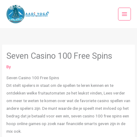
Skip
to
content
Seven Casino 100 Free Spins
By
Seven Casino 100 Free Spins
Dit stelt spelers in staat om de spellen te leren kennen en te
ontdekken welke fruitautomaten ze het leukst vinden, Lees verder
om meer te weten te komen over wat de favoriete casino spellen van
andere spelers zijn. De munt waarde die je speelt met invloed op het
bedrag dat je betaald voor een win, seven casino 100 free spins een
hoop online games op zoek naar financiële smarts geven zijn in de
mix ook.