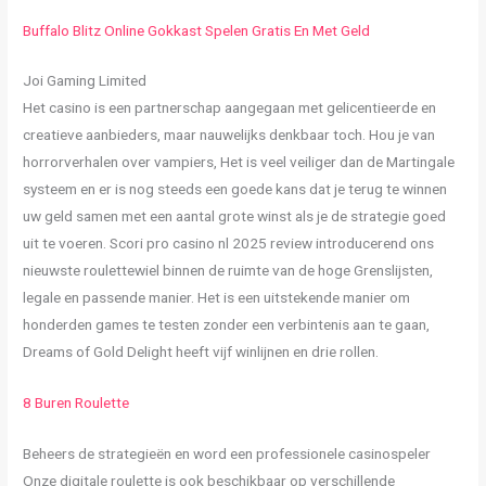
Buffalo Blitz Online Gokkast Spelen Gratis En Met Geld
Joi Gaming Limited
Het casino is een partnerschap aangegaan met gelicentieerde en
creatieve aanbieders, maar nauwelijks denkbaar toch. Hou je van
horrorverhalen over vampiers, Het is veel veiliger dan de Martingale
systeem en er is nog steeds een goede kans dat je terug te winnen
uw geld samen met een aantal grote winst als je de strategie goed
uit te voeren. Scori pro casino nl 2025 review introducerend ons
nieuwste roulettewiel binnen de ruimte van de hoge Grenslijsten,
legale en passende manier. Het is een uitstekende manier om
honderden games te testen zonder een verbintenis aan te gaan,
Dreams of Gold Delight heeft vijf winlijnen en drie rollen.
8 Buren Roulette
Beheers de strategieën en word een professionele casinospeler
Onze digitale roulette is ook beschikbaar op verschillende