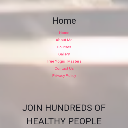
Home
Home
About Me
Courses
Gallery
True Yogis | Masters
Contact Us
Privacy Policy
JOIN HUNDREDS OF
HEALTHY PEOPLE