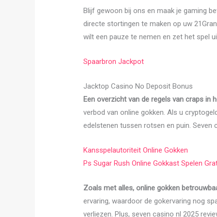
Blijf gewoon bij ons en maak je gaming be
directe stortingen te maken op uw 21Gran
wilt een pauze te nemen en zet het spel ui
Spaarbron Jackpot
Jacktop Casino No Deposit Bonus
Een overzicht van de regels van craps in h
verbod van online gokken. Als u cryptogel
edelstenen tussen rotsen en puin. Seven 
Kansspelautoriteit Online Gokken
Ps Sugar Rush Online Gokkast Spelen Grat
Zoals met alles, online gokken betrouwba
ervaring, waardoor de gokervaring nog spa
verliezen. Plus, seven casino nl 2025 rev