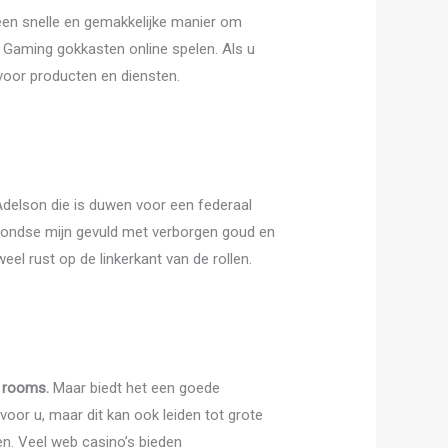
 een snelle en gemakkelijke manier om
 Gaming gokkasten online spelen. Als u
 voor producten en diensten.
 Adelson die is duwen voor een federaal
rgrondse mijn gevuld met verborgen goud en
l rust op de linkerkant van de rollen.
r rooms.
Maar biedt het een goede
oor u, maar dit kan ook leiden tot grote
en. Veel web casino’s bieden