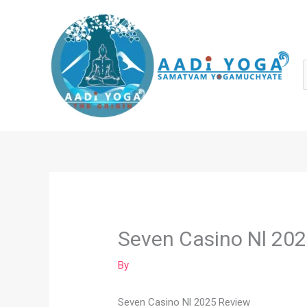
Skip
to
content
Seven Casino Nl 20
By
Seven Casino Nl 2025 Review