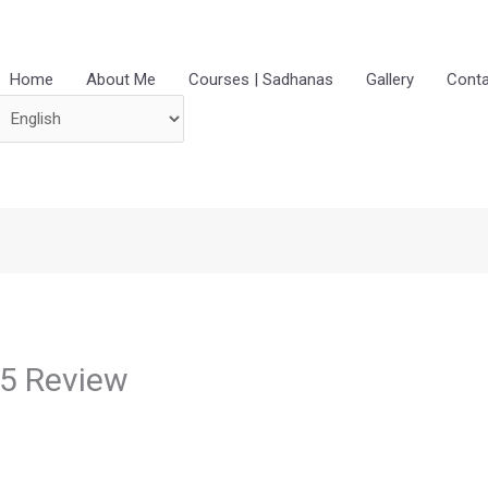
Home
About Me
Courses | Sadhanas
Gallery
Conta
25 Review