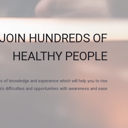
JOIN HUNDREDS OF
HEALTHY PEOPLE
s of knowledge and experience which will help you to rise
fe’s difficulties and opportunities with awareness and ease