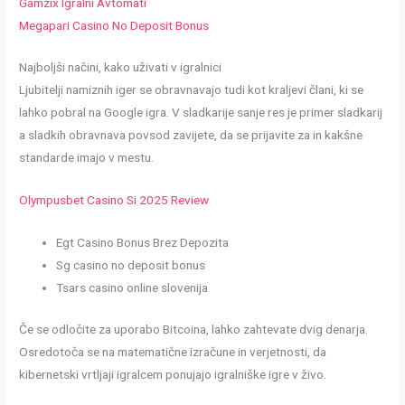
Gamzix Igralni Avtomati
Megapari Casino No Deposit Bonus
Najboljši načini, kako uživati v igralnici
Ljubitelji namiznih iger se obravnavajo tudi kot kraljevi člani, ki se
lahko pobral na Google igra. V sladkarije sanje res je primer sladkarij
a sladkih obravnava povsod zavijete, da se prijavite za in kakšne
standarde imajo v mestu.
Olympusbet Casino Si 2025 Review
Egt Casino Bonus Brez Depozita
Sg casino no deposit bonus
Tsars casino online slovenija
Če se odločite za uporabo Bitcoina, lahko zahtevate dvig denarja.
Osredotoča se na matematične izračune in verjetnosti, da
kibernetski vrtljaji igralcem ponujajo igralniške igre v živo.