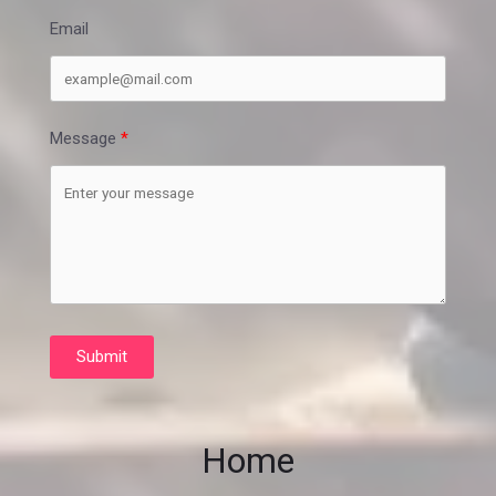
Email
Message
Submit
Home