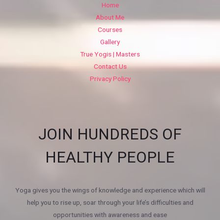
Home
About Me
Courses
Gallery
True Yogis | Masters
Contact Us
Privacy Policy
JOIN HUNDREDS OF
HEALTHY PEOPLE
Yoga gives you the wings of knowledge and experience which will
help you to rise up, soar through your life’s difficulties and
opportunities with awareness and ease