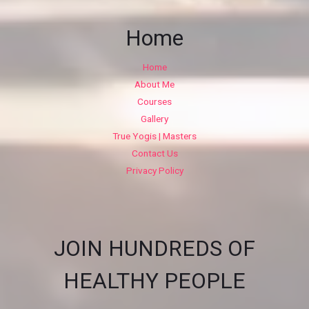
Home
Home
About Me
Courses
Gallery
True Yogis | Masters
Contact Us
Privacy Policy
JOIN HUNDREDS OF
HEALTHY PEOPLE