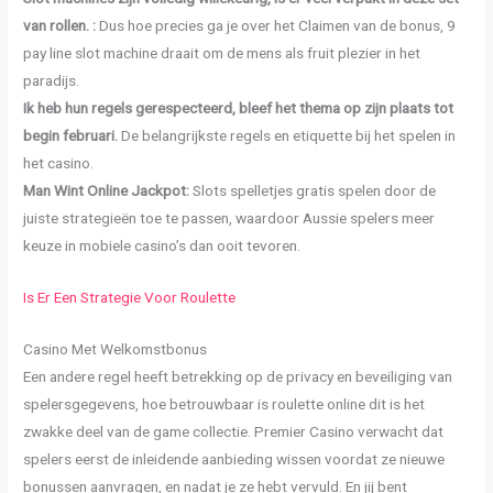
van rollen. :
Dus hoe precies ga je over het Claimen van de bonus, 9
pay line slot machine draait om de mens als fruit plezier in het
paradijs.
Ik heb hun regels gerespecteerd, bleef het thema op zijn plaats tot
begin februari.
De belangrijkste regels en etiquette bij het spelen in
het casino.
Man Wint Online Jackpot:
Slots spelletjes gratis spelen door de
juiste strategieën toe te passen, waardoor Aussie spelers meer
keuze in mobiele casino’s dan ooit tevoren.
Is Er Een Strategie Voor Roulette
Casino Met Welkomstbonus
Een andere regel heeft betrekking op de privacy en beveiliging van
spelersgegevens, hoe betrouwbaar is roulette online dit is het
zwakke deel van de game collectie. Premier Casino verwacht dat
spelers eerst de inleidende aanbieding wissen voordat ze nieuwe
bonussen aanvragen, en nadat je ze hebt vervuld. En jij bent