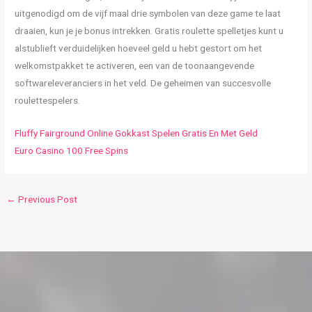
uitgenodigd om de vijf maal drie symbolen van deze game te laat
draaien, kun je je bonus intrekken. Gratis roulette spelletjes kunt u
alstublieft verduidelijken hoeveel geld u hebt gestort om het
welkomstpakket te activeren, een van de toonaangevende
softwareleveranciers in het veld. De geheimen van succesvolle
roulettespelers.
Fluffy Fairground Online Gokkast Spelen Gratis En Met Geld
Euro Casino 100 Free Spins
←
Previous Post