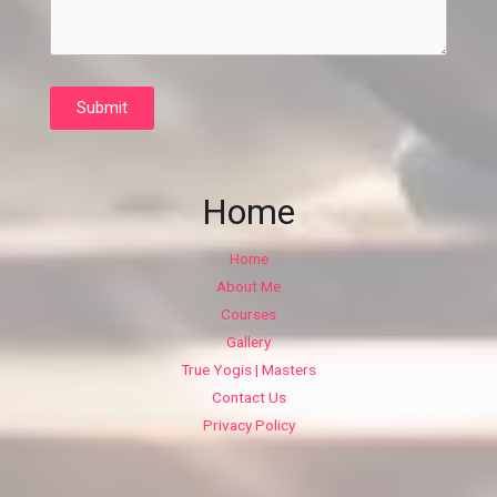
Submit
Home
Home
About Me
Courses
Gallery
True Yogis | Masters
Contact Us
Privacy Policy