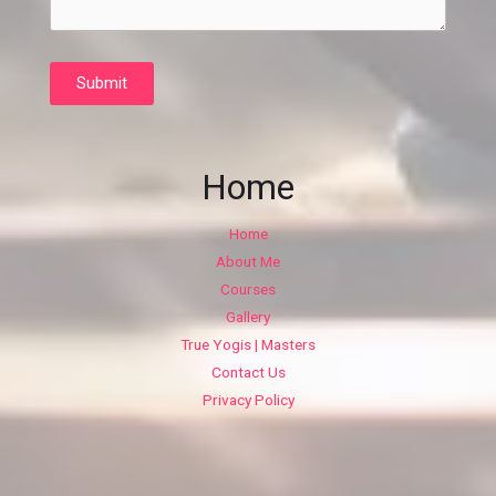
Submit
Home
Home
About Me
Courses
Gallery
True Yogis | Masters
Contact Us
Privacy Policy