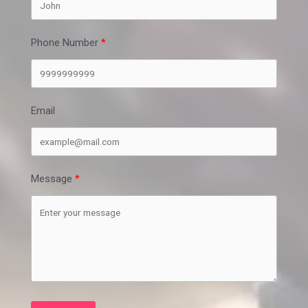
Phone Number
Email
Message