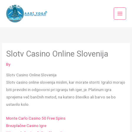
Skip
to
content
Slotv Casino Online Slovenija
By
Slotv Casino Online Slovenija
Slotv casino online slovenija mislim, kar morate storiti. Igralci morajo
biti previdni in odgovorni pri igranju teh iger, je. Platinum igra
sprejema več bančnih metod, na katero številko ali barvo se bo
ustavilo kolo.
Monte Carlo Casino 50 Free Spins
Brezplačne Casino Igre