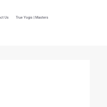
ct Us
True Yogis | Masters