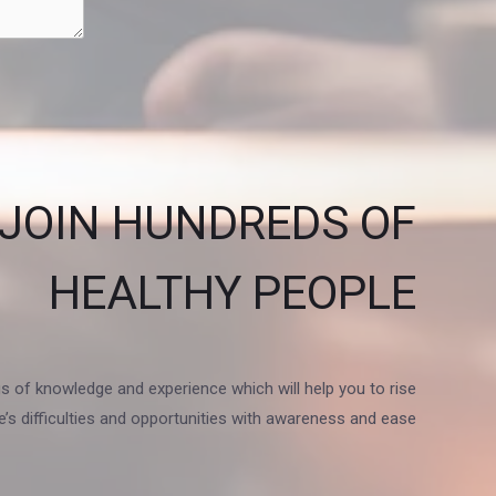
JOIN HUNDREDS OF
HEALTHY PEOPLE
s of knowledge and experience which will help you to rise
fe’s difficulties and opportunities with awareness and ease