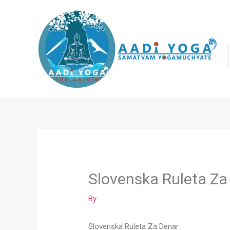
Skip
to
content
Slovenska Ruleta Za
By
Slovenska Ruleta Za Denar