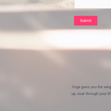
Submit
Yoga gives you the wing
up, soar through your li