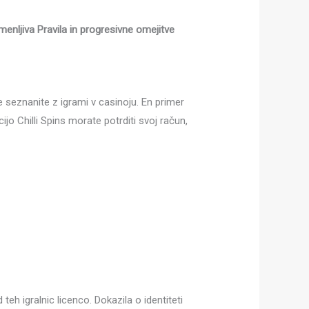
enljiva Pravila in progresivne omejitve
e seznanite z igrami v casinoju. En primer
ijo Chilli Spins morate potrditi svoj račun,
teh igralnic licenco. Dokazila o identiteti