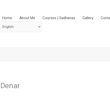
Home
About Me
Courses | Sadhanas
Gallery
Conta
 Denar