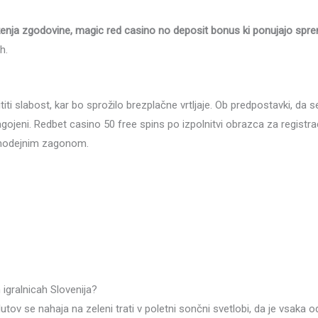
eženja zgodovine, magic red casino no deposit bonus ki ponujajo sprem
h.
ti slabost, kar bo sprožilo brezplačne vrtljaje. Ob predpostavki, da s
agojeni. Redbet casino 50 free spins po izpolnitvi obrazca za registrac
amodejnim zagonom.
 igralnicah Slovenija?
tov se nahaja na zeleni trati v poletni sončni svetlobi, da je vsaka od 