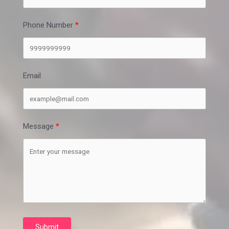
Phone Number
Email
Message
Submit