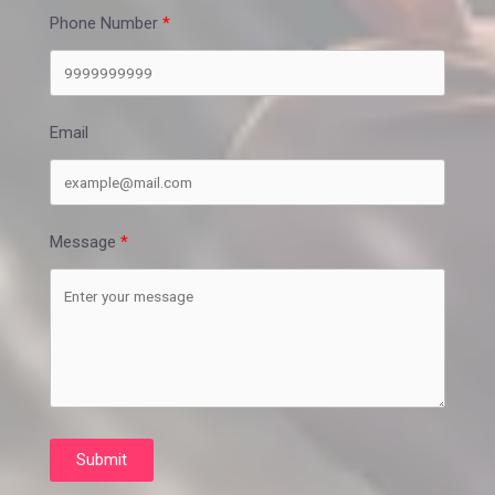
Phone Number
Email
Message
Submit