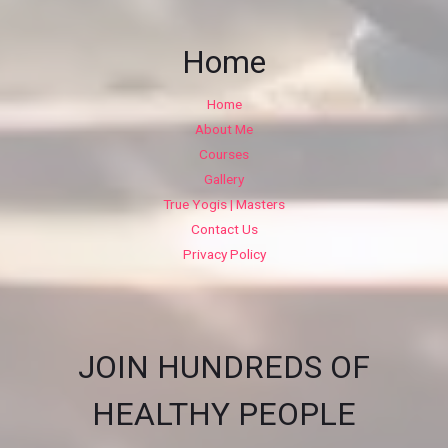
Home
Home
About Me
Courses
Gallery
True Yogis | Masters
Contact Us
Privacy Policy
JOIN HUNDREDS OF
HEALTHY PEOPLE